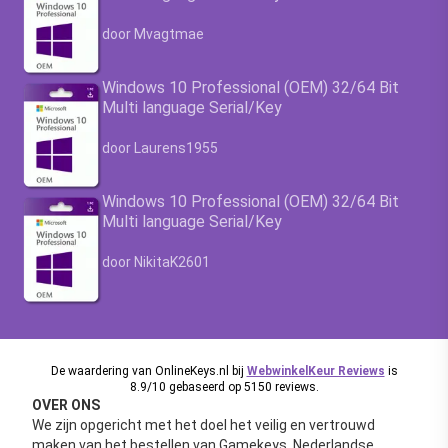
Waardering
4.63
uit 5
door Mvagtmae
Windows 10 Professional (OEM) 32/64 Bit
Multi language Serial/Key
Waardering
4.63
uit 5
door Laurens1955
Windows 10 Professional (OEM) 32/64 Bit
Multi language Serial/Key
Waardering
4.63
uit 5
door NikitaK2601
De waardering van OnlineKeys.nl bij
WebwinkelKeur Reviews
is
8.9/10 gebaseerd op 5150 reviews.
OVER ONS
We zijn opgericht met het doel het veilig en vertrouwd
maken van het bestellen van Gamekeys. Nederlandse