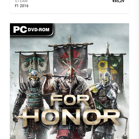
STEAM
€65,29
F1 2016