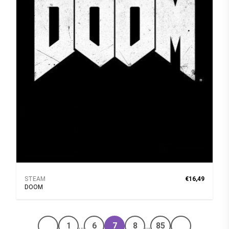
STEAM
€16,49
DOOM
1
…
6
7
8
…
85