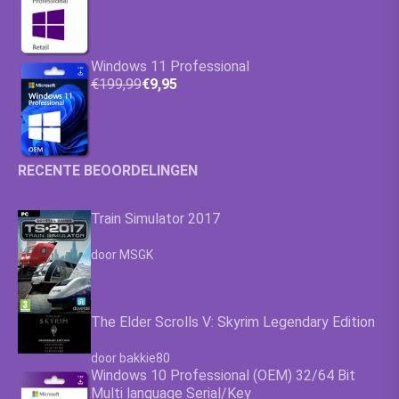
Windows 11 Professional
€199,99
€9,95
RECENTE BEOORDELINGEN
Train Simulator 2017
Waardering
4.63
uit 5
door MSGK
The Elder Scrolls V: Skyrim Legendary Edition
Waardering
4.63
uit 5
door bakkie80
Windows 10 Professional (OEM) 32/64 Bit
Multi language Serial/Key