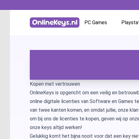
PC Games
Playsta
Homepage
Battle.net
GOG.com
EA App / Origin
Kopen met vertrouwen
OnlineKeys is opgericht om een veilig en betrouwb
Steam
online digitale licenties van Software en Games 
van twee kanten komen, en omdat jullie, onze klan
Ubisoft / Uplay
om bij ons de licenties te kopen, geven wij op onz
onze keys altijd werken!
Gelukkig komt het bijna nooit voor dat een key ni