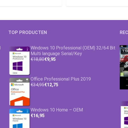
TOP PRODUCTEN
REC
1
Windows 10 Professional (OEM) 32/64 Bit
Multi language Serial/Key
€18,80
€9,95
Office Professional Plus 2019
€34,95
€12,75
Windows 10 Home – OEM
€16,95