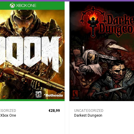
EGORIZED
€28,99
UNCATEGORIZED
 Xbox One
Darkest Dungeon