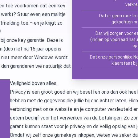
verkre
f en toe voorkomen dat een key
Microsoft Access
Microsoft A
 werkt? Stuur even een mailtje
Dat er geen rare tru
gekochten pr
melding toe – en je krijgt zo
Microsoft Visio
Microsoft Vi
!
Dat wij zorgen voor ee
(indien op voorraad natuur
ij onze key garantie. Deze is
Microsoft Windows Server
Microsoft Vi
Windows Serv
op
n (dus niet na 15 jaar opeens
Dat onze persoonlijke Ne
l niet meer door Windows wordt
Microsoft SQL Server
Microsoft Vi
Windows Ser
Microsoft S
klaarstaat bi
 dan garanderen we natuurlijk dat
Microsoft Vi
Windows Ser
Microsoft S
Veiligheid boven alles.
Privacy is een groot goed en wij beseffen ons dan ook heel
Windows Ser
Microsoft S
hebben met de gegevens die jullie bij ons achter laten. H
verbinding met onze website en je computer versleuteld e
Windows Ser
extern bedrijf voor het verwerken van de betalingen. Zo zor
garant kunnen staat voor je privacy en de veilig opslag van
Omdat wij zelf onze gamekeys inkopen, weten we zeker da