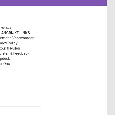
reviews.
LANGRIJKE LINKS
gemene Voorwaarden
vacy Policy
our & Ruilen
achten & Feedback
lpdesk
er Ons