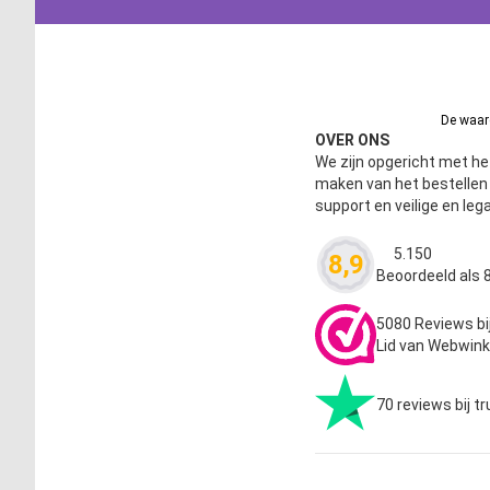
De waard
OVER ONS
We zijn opgericht met het
maken van het bestelle
support en veilige en leg
5.150
8,9
Waardering
4.63
Beoordeeld als 8
5080 Reviews bi
Lid van Webwink
70 reviews bij tr