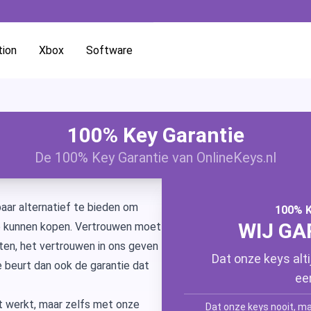
tion
Xbox
Software
Microsoft Office
Microsoft O
100% Key Garantie
Microsoft Windows
Microsoft Of
Windows 11
De 100% Key Garantie van OnlineKeys.nl
Microsoft Word
Microsoft O
Windows 10
Microsoft W
aar alternatief te bieden om
100% 
Microsoft PowerPoint
Microsoft O
Windows 8.1
Microsoft P
WIJ GA
te kunnen kopen. Vertrouwen moet
ten, het vertrouwen in ons geven
Microsoft Excel
Microsoft O
Windows 7
Microsoft E
Dat onze keys alt
e beurt dan ook de garantie dat
ee
Microsoft Outlook
Microsoft O
Microsoft O
et werkt, maar zelfs met onze
Dat onze keys nooit, maa