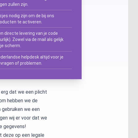
gen zullen zijn.
ccess 2024
cjes nodig zijn om de bij ons
oducten te activeren.
sio 2024
n directe levering van je code
lijk). Zowel via de mail als gelijk
sio 2021 Professional
er: Alle licenties
 je scherm.
derlandse helpdesk altijd voor je
sio 2019 Professional
ver 2025
QL Server 2022
j vragen of problemen.
sio 2016 Professional
ver 2022
QL Server 2019
 erg dat we een plicht
ver 2019
QL Server 2016
ierom hebben we de
n gebruiken we een
ver 2026
gen wij er voor dat we
 je gegevens!
t deze op een legale