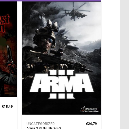
€18,49
UNCATEGORIZED
€24,79
Arma 3 PL/HU/RO/BG