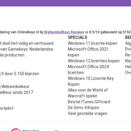
ering van OnlineKeys.nl bij
WebwinkelKeur Reviews
is 8.9/10 gebaseerd op 5150 
SPECIALS
BE
 doel het veilig en vertrouwd
Windows 11 licentie kopen
Al
n van Gamekeys. Nederlandse
Microsoft Office 2021
Pri
ale producten.
kopen
Ret
Windows 12 licenties kopen
Kl
Microsoft Office 2024
He
uit 5
licenties
Ov
,9 door 5.150 klanten
Windows 10 Licentie Key
Kopen
j Webwinkelkeur
Alles voor de World of
elKeur sinds 2017
Warcraft speler
Bestel iTunes Giftcard
De Sims 4 Kopen
ustpilot
Veel gestelde vragen