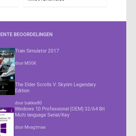
ENTE BEOORDELINGEN
Train Simulator 2017
Waardering
4.63
uit 5
door MSGK
The Elder Scrolls V: Skyrim Legendary
Edition
Waardering
4.63
uit 5
door bakkie80
Windows 10 Professional (OEM) 32/64 Bit
Multi language Serial/Key
Waardering
4.63
uit 5
door Mvagtmae