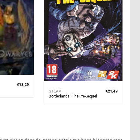
€13,29
STEAM
€21,49
Borderlands: The Pre-Sequel
gina