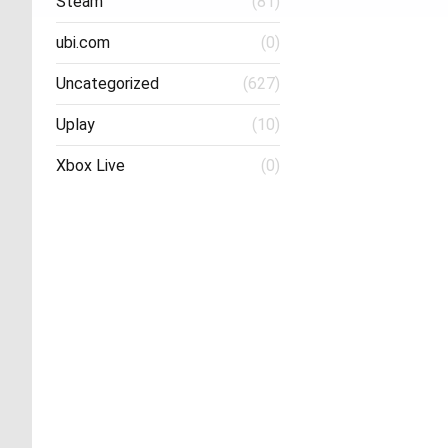
Steam
(81)
ubi.com
(0)
Uncategorized
(627)
Uplay
(10)
Xbox Live
(0)