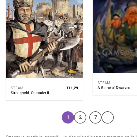
STEAM
A Game of Dwarves
STEAM
€11,29
Stronghold: Crusader II
1
2
…
7
Volgende pa