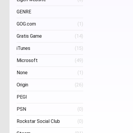
Project Three Interactive
(1)
Stud
GENRE
GOG.com
(1)
FPS
(1)
Gratis Game
(14)
iTunes
(15)
Microsoft
(49)
None
(1)
Origin
(26)
PEGI
PSN
(0)
Age 16
(1)
Rockstar Social Club
(0)