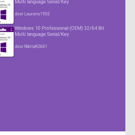
Multi language Serial/Key
Waardering
4.63
uit 5
door Laurens1955
Windows 10 Professional (OEM) 32/64 Bit
Multi language Serial/Key
Waardering
4.63
uit 5
door NikitaK2601