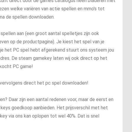
 kunt direct door de games catalogus heen bladeren met
iezen welke variëren van actie spellen en mmo's tot
ma de spellen downloaden.
ellen aan (een groot aantal spelletjes zijn ook
even op de productpagina). Je kiest het spel van je
 je het PC spel hebt afgerekend stuurt ons systeem jou
res. De steam gamekey laten wij ook direct op het
gekocht PC game!
vervolgens direct het pc spel downloaden!
n? Daar zijn een aantal redenen voor, maar de eerst en
m keys goedkoop aanbieden. Het prijsverschil met het
ey via ons kan oplopen tot wel 40%. Dat is snel