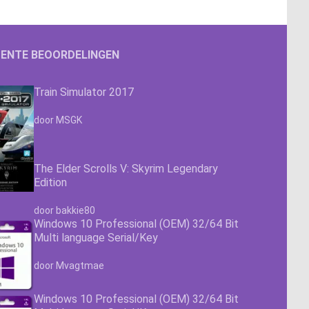
ENTE BEOORDELINGEN
Train Simulator 2017
Waardering
4.63
uit 5
door MSGK
The Elder Scrolls V: Skyrim Legendary
Edition
Waardering
4.63
uit 5
door bakkie80
Windows 10 Professional (OEM) 32/64 Bit
Multi language Serial/Key
Waardering
4.63
uit 5
door Mvagtmae
Windows 10 Professional (OEM) 32/64 Bit