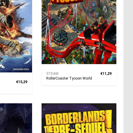
STEAM
€11,29
RollerCoaster Tycoon World
€15,29