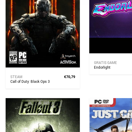
GRATIS GAME
Endorlight
STEAM
€70,79
Call of Duty: Black Ops 3