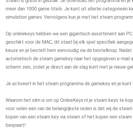
Steam is gratis in gebruik. Je download het programma en je
meer dan 1000 game titels. Je kunt uit allerlei categorieën k
simulation games. Vervolgens kun je met het steam program
Op onlinekeys hebben we een gigantisch assortiment aan PC sp
geschikt voor de MAC, dit staat bij elk spel specifiek aangeg
keuze en je bestelt hem eenvoudig via de bestelknop. Nadat
automatisch de steam gamekey naar het opgegeven e-mail ad
scherm zien, zodat je direct aan de slag kunt met je nieuw 
Je activeert in het steam programma de gamekey en je kunt 
Waarom het slim is om op OnlineKeys.nl je steam keys te kope
voor velen een van de belangrijkste reden is dat wij de stea
kopen van een steam key via steam of het kopen een steam k
bespaart!