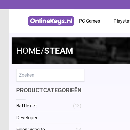
PC Games
Playsta
Homepage
Battle.net
HOME
/
STEAM
GOG.com
EA App / Origin
Zoeken
PRODUCTCATEGORIEËN
Steam
Battle.net
(13)
Ubisoft / Uplay
Developer
Eigen website
(5)