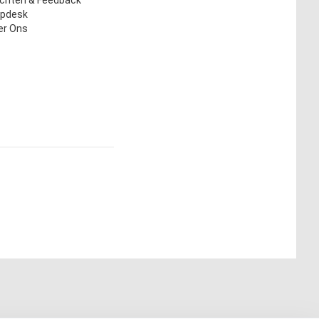
lpdesk
er Ons