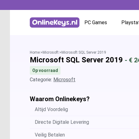
PC Games
Playsta
Homepage
Battle.net
Home
Microsoft
Microsoft SQL Server 2019
Microsoft SQL Server 2019
- €
2
GOG.com
Op voorraad
EA App / Origin
Categorie:
Microsoft
Steam
Waarom Onlinekeys?
Altijd Voordelig
Ubisoft / Uplay
Directe Digitale Levering
Veilig Betalen