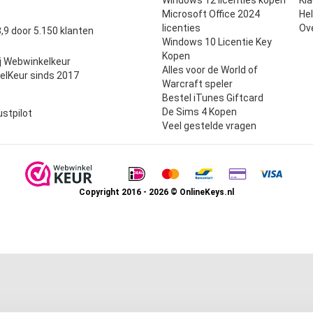
Microsoft Office 2024
He
uit 5
licenties
Ov
,9 door 5.150 klanten
Windows 10 Licentie Key
Kopen
j Webwinkelkeur
Alles voor de World of
elKeur sinds 2017
Warcraft speler
Bestel iTunes Giftcard
De Sims 4 Kopen
ustpilot
Veel gestelde vragen
Copyright 2016 - 2026 © OnlineKeys.nl