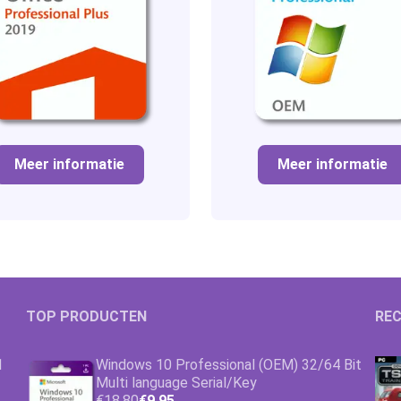
Meer informatie
Meer informatie
TOP PRODUCTEN
REC
1
Windows 10 Professional (OEM) 32/64 Bit
Multi language Serial/Key
€18,80
€9,95