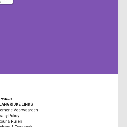
reviews.
LANGRIJKE LINKS
gemene Voorwaarden
vacy Policy
our & Ruilen
achten & Feedback