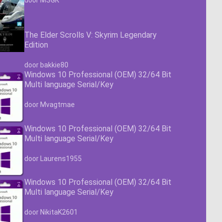
The Elder Scrolls V: Skyrim Legendary
Edition
Waardering
4.63
uit 5
door bakkie80
Windows 10 Professional (OEM) 32/64 Bit
Multi language Serial/Key
Waardering
4.63
uit 5
door Mvagtmae
Windows 10 Professional (OEM) 32/64 Bit
Multi language Serial/Key
Waardering
4.63
uit 5
door Laurens1955
Windows 10 Professional (OEM) 32/64 Bit
Multi language Serial/Key
Waardering
4.63
uit 5
door NikitaK2601