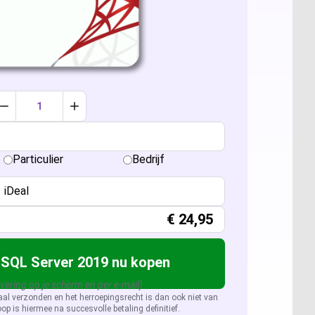
ccess 2024
sio 2024
sio 2021 Professional
er: Alle licenties
Verlaag aantal met 1
Verhoog aantal met 1
sio 2019 Professional
ver 2025
QL Server 2022
Particulier
Bedrijf
sio 2016 Professional
ver 2022
QL Server 2019
iDeal
ver 2019
QL Server 2016
€
24,95
ver 2026
 SQL Server 2019 nu kopen
evering op je scherm en per e-mail)
aal verzonden en het herroepingsrecht is dan ook niet van
op is hiermee na succesvolle betaling definitief.