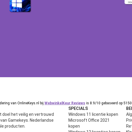
ering van OnlineKeys.nl bij
WebwinkelKeur Reviews
is 8.9/10 gebaseerd op 5150 
SPECIALS
BE
 doel het veilig en vertrouwd
Windows 11 licentie kopen
Al
n van Gamekeys. Nederlandse
Microsoft Office 2021
Pri
ale producten.
kopen
Ret
Windows 12 licenties kopen
Kl