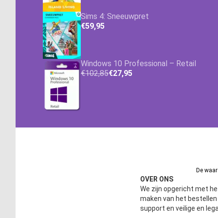
Sims 4: Sneeuwpret
€59,95
Windows 10 Professional – Retail
€102,85
€27,95
De waard
OVER ONS
We zijn opgericht met het
maken van het bestelle
support en veilige en leg