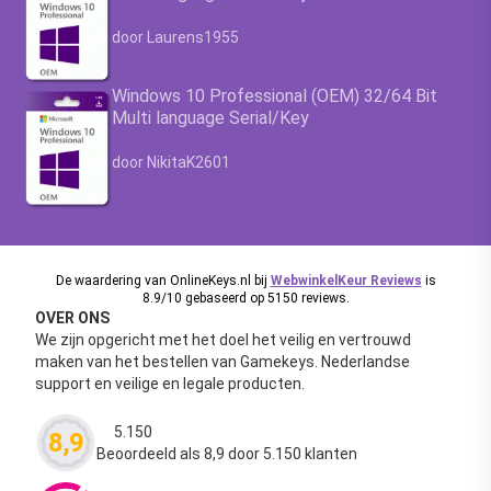
Waardering
4.63
uit 5
door Laurens1955
Windows 10 Professional (OEM) 32/64 Bit
Multi language Serial/Key
Waardering
4.63
uit 5
door NikitaK2601
De waardering van OnlineKeys.nl bij
WebwinkelKeur Reviews
is
8.9/10 gebaseerd op 5150 reviews.
OVER ONS
We zijn opgericht met het doel het veilig en vertrouwd
maken van het bestellen van Gamekeys. Nederlandse
support en veilige en legale producten.
5.150
8,9
Waardering
4.63
uit 5
Beoordeeld als 8,9 door 5.150 klanten