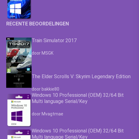
RECENTE BEOORDELINGEN
Train Simulator 2017
Waardering
4.63
uit 5
door MSGK
The Elder Scrolls V: Skyrim Legendary Edition
Waardering
4.63
uit 5
door bakkie80
Windows 10 Professional (OEM) 32/64 Bit
Multi language Serial/Key
Waardering
4.63
uit 5
door Mvagtmae
Windows 10 Professional (OEM) 32/64 Bit
Multi language Serial/Key