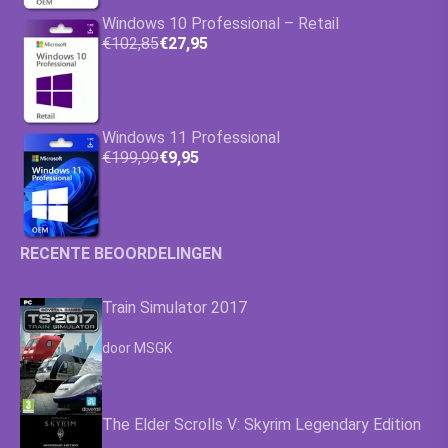
Windows 10 Professional – Retail
€102,85
€27,95
Windows 11 Professional
€199,99
€9,95
RECENTE BEOORDELINGEN
Train Simulator 2017
Waardering
4.63
uit 5
door MSGK
The Elder Scrolls V: Skyrim Legendary Edition