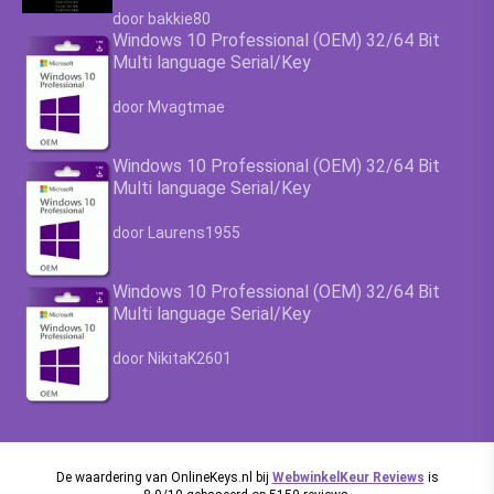
Waardering
4.63
uit 5
door bakkie80
Windows 10 Professional (OEM) 32/64 Bit
Multi language Serial/Key
Waardering
4.63
uit 5
door Mvagtmae
Windows 10 Professional (OEM) 32/64 Bit
Multi language Serial/Key
Waardering
4.63
uit 5
door Laurens1955
Windows 10 Professional (OEM) 32/64 Bit
Multi language Serial/Key
Waardering
4.63
uit 5
door NikitaK2601
De waardering van OnlineKeys.nl bij
WebwinkelKeur Reviews
is