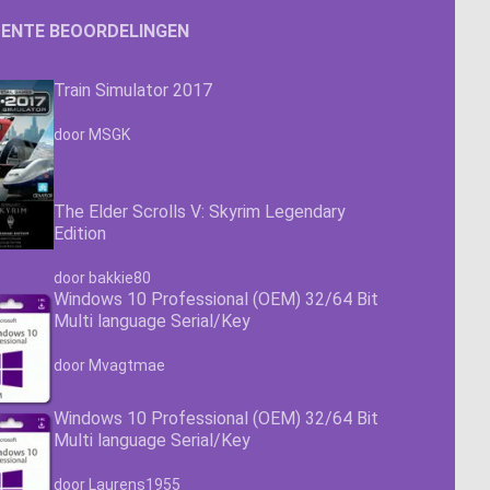
ccess 2024
ENTE BEOORDELINGEN
Train Simulator 2017
sio 2024
Waardering
4.63
uit 5
door MSGK
sio 2021 Professional
er: Alle licenties
The Elder Scrolls V: Skyrim Legendary
sio 2019 Professional
ver 2025
QL Server 2022
Edition
Waardering
4.63
uit 5
sio 2016 Professional
ver 2022
QL Server 2019
door bakkie80
Windows 10 Professional (OEM) 32/64 Bit
Multi language Serial/Key
ver 2019
QL Server 2016
Waardering
4.63
uit 5
door Mvagtmae
ver 2026
Windows 10 Professional (OEM) 32/64 Bit
Multi language Serial/Key
Waardering
4.63
uit 5
door Laurens1955