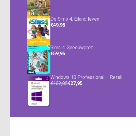
De Sims 4: Eiland leven
€49,95
Sims 4: Sneeuwpret
€59,95
Windows 10 Professional – Retail
€102,85
€27,95