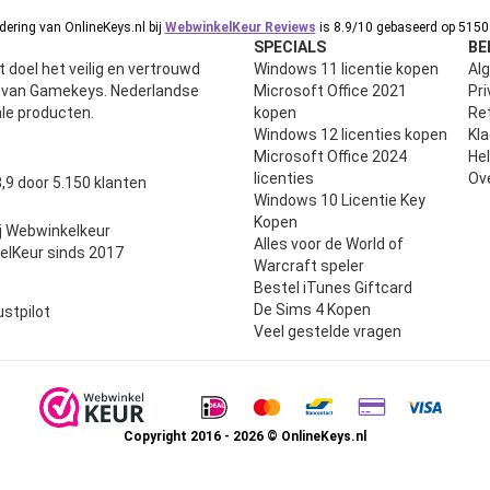
ering van OnlineKeys.nl bij
WebwinkelKeur Reviews
is 8.9/10 gebaseerd op 5150 
SPECIALS
BE
 doel het veilig en vertrouwd
Windows 11 licentie kopen
Al
n van Gamekeys. Nederlandse
Microsoft Office 2021
Pri
ale producten.
kopen
Ret
Windows 12 licenties kopen
Kl
Microsoft Office 2024
He
uit 5
licenties
Ov
,9 door 5.150 klanten
Windows 10 Licentie Key
Kopen
j Webwinkelkeur
Alles voor de World of
elKeur sinds 2017
Warcraft speler
Bestel iTunes Giftcard
De Sims 4 Kopen
ustpilot
Veel gestelde vragen
Copyright 2016 - 2026 © OnlineKeys.nl