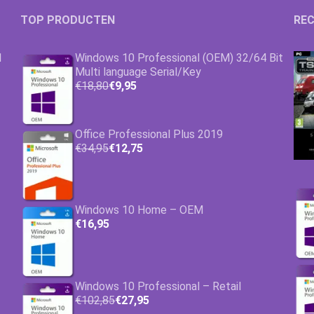
TOP PRODUCTEN
Microsoft Access
Microsoft A
REC
1
Windows 10 Professional (OEM) 32/64 Bit
Microsoft Visio
Microsoft Vi
Multi language Serial/Key
€18,80
€9,95
Microsoft Windows Server
Microsoft Vi
Windows Serv
Office Professional Plus 2019
Microsoft SQL Server
Microsoft Vi
Windows Ser
Microsoft S
€34,95
€12,75
Microsoft Vi
Windows Ser
Microsoft S
Windows 10 Home – OEM
Windows Ser
Microsoft S
€16,95
Windows Ser
Windows 10 Professional – Retail
€102,85
€27,95