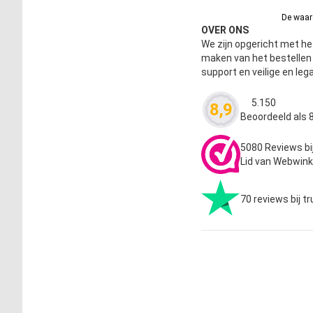
De waard
OVER ONS
We zijn opgericht met het
maken van het bestelle
support en veilige en leg
5.150
8,9
Waardering
4.63
Beoordeeld als 8
5080 Reviews bi
Lid van Webwink
70 reviews bij tr