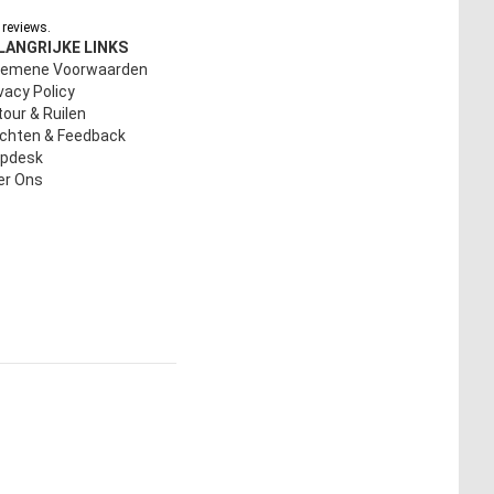
reviews.
LANGRIJKE LINKS
gemene Voorwaarden
vacy Policy
our & Ruilen
achten & Feedback
lpdesk
er Ons