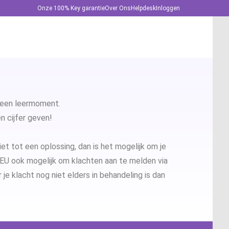
Onze 100% Key garantie
Over Ons
Helpdesk
Inloggen
ffice 2024
fice 365
s een leermoment.
 cijfer geven!
ffice 2021
ord 2024
niet tot een oplossing, dan is het mogelijk om je
ffice 2019
owerPoint 2024
 EU ook mogelijk om klachten aan te melden via
e klacht nog niet elders in behandeling is dan
ffice 2016
xcel 2024
ffice 2013
utlook 2024