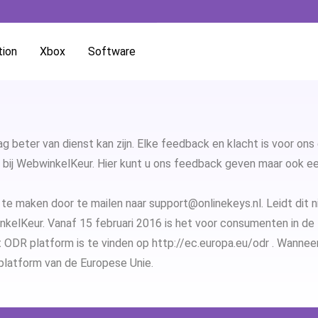
tion
Xbox
Software
Microsoft Office
Microsoft O
Microsoft Windows
Microsoft Of
Windows 11
aag beter van dienst kan zijn. Elke feedback en klacht is voor on
ij WebwinkelKeur. Hier kunt u ons feedback geven maar ook een
Microsoft Word
Microsoft O
Windows 10
Microsoft W
r te maken door te mailen naar
support@onlinekeys.nl
. Leidt dit 
Microsoft PowerPoint
Microsoft O
Windows 8.1
Microsoft P
nkelKeur
. Vanaf 15 februari 2016 is het voor consumenten in de
DR platform is te vinden op http://ec.europa.eu/odr . Wanneer j
Microsoft Excel
Microsoft O
Windows 7
Microsoft E
t platform van de Europese Unie.
Microsoft Outlook
Microsoft O
Microsoft O