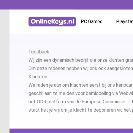
PC Games
Playsta
Homepage
Battle.net
Feedback
GOG.com
Wij zijn een dynamisch bedrijf die onze klanten gr
Om deze redenen hebben wij ons ook aangesloten b
EA App / Origin
Klachten
We raden je aan om klachten eerst bij ons kenbaa
Steam
geschil aan te melden voor bemiddeling via
Webwi
het ODR platform van de Europese Commissie. Dit O
Ubisoft / Uplay
staat het je vrij om je klacht te deponeren via he