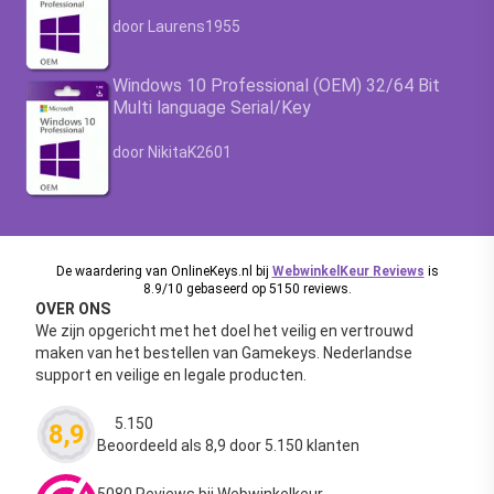
Waardering
4.63
uit 5
door Laurens1955
Windows 10 Professional (OEM) 32/64 Bit
Multi language Serial/Key
Waardering
4.63
uit 5
door NikitaK2601
De waardering van OnlineKeys.nl bij
WebwinkelKeur Reviews
is
8.9/10 gebaseerd op 5150 reviews.
OVER ONS
We zijn opgericht met het doel het veilig en vertrouwd
maken van het bestellen van Gamekeys. Nederlandse
support en veilige en legale producten.
5.150
8,9
Waardering
4.63
uit 5
Beoordeeld als 8,9 door 5.150 klanten