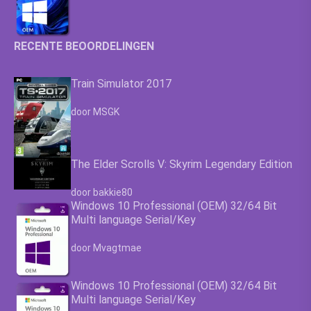
RECENTE BEOORDELINGEN
Train Simulator 2017
Waardering
4.63
uit 5
door MSGK
The Elder Scrolls V: Skyrim Legendary Edition
Waardering
4.63
uit 5
door bakkie80
Windows 10 Professional (OEM) 32/64 Bit
Multi language Serial/Key
Waardering
4.63
uit 5
door Mvagtmae
Windows 10 Professional (OEM) 32/64 Bit
Multi language Serial/Key