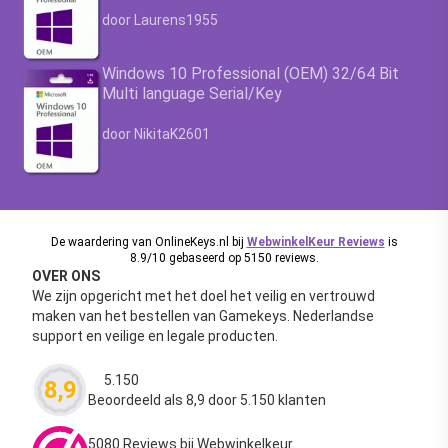
Waardering
4.63
uit 5
door Laurens1955
Windows 10 Professional (OEM) 32/64 Bit
Multi language Serial/Key
Waardering
4.63
uit 5
door NikitaK2601
De waardering van OnlineKeys.nl bij
WebwinkelKeur Reviews
is
8.9/10 gebaseerd op 5150 reviews.
OVER ONS
We zijn opgericht met het doel het veilig en vertrouwd
maken van het bestellen van Gamekeys. Nederlandse
support en veilige en legale producten.
5.150
8,9
Waardering
4.63
uit 5
Beoordeeld als 8,9 door 5.150 klanten
5080 Reviews bij Webwinkelkeur