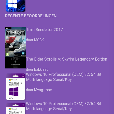
RECENTE BEOORDELINGEN
Train Simulator 2017
Waardering
4.63
uit 5
door MSGK
The Elder Scrolls V: Skyrim Legendary Edition
Waardering
4.63
uit 5
door bakkie80
Windows 10 Professional (OEM) 32/64 Bit
Multi language Serial/Key
Waardering
4.63
uit 5
door Mvagtmae
Windows 10 Professional (OEM) 32/64 Bit
Multi language Serial/Key