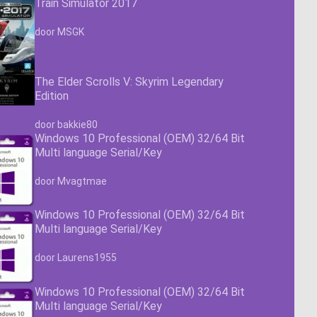
Train Simulator 2017
Waardering
4.63
uit 5
door MSGK
The Elder Scrolls V: Skyrim Legendary
Edition
Waardering
4.63
uit 5
door bakkie80
Windows 10 Professional (OEM) 32/64 Bit
Multi language Serial/Key
Waardering
4.63
uit 5
door Mvagtmae
Windows 10 Professional (OEM) 32/64 Bit
Multi language Serial/Key
Waardering
4.63
uit 5
door Laurens1955
Windows 10 Professional (OEM) 32/64 Bit
Multi language Serial/Key