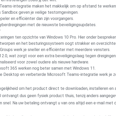
eams-integratie maken het makkelijk om op afstand te werken
Sandbox geven je veilige testomgevingen.
peler en efficiënter dan zijn voorgangers.
berdreigingen met de nieuwste beveiligingsupdates.
?
eringen ten opzichte van Windows 10 Pro. Hier onder bespreken
worpen en het besturingssysteem oogt strakker en overzichteli
roups werk je sneller en efficiënter met meerdere vensters.
.0, wat zorgt voor een extra beveiligingslaag tegen dreigingen
aliseerd voor zowel oudere als nieuwe hardware.
osoft 365 werken nog beter samen met Windows 11.
Desktop en verbeterde Microsoft Teams-integratie werk je z
gelijkheid om het product direct te downloaden, installeren en a
 ontvangt dus geen fysiek product thuis, tenzij anders aangege
 en snel. Na uw betaling ontvangt u van ons altijd een e-mail me