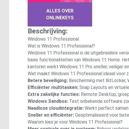
ALLES OVER
ONLINEKEYS
Beschrijving:
Windows 11 Professional
Wat is Windows 11 Professional?
Windows 11 Professional is de uitgebreidere vers
basis functionaliteiten van Windows 11 Home. Het 
kantoren werkt Windows 11 Pro sneller, veiliger en 
Wat maakt Windows 11 Professional ideaal voor za
Betere beveiliging:
Bescherming met BitLocker, W
Efficiënter multitasken:
Snap Layouts en virtuele
Extra zakelijke functies:
Remote Desktop, groepsb
Windows Sandbox:
Test onbekende software zonde
Naadloze cloudintegratie:
Werkt perfect samen m
Sneller en efficiënter:
Geoptimaliseerd voor beter
Waarom kies je voor Windows 11 Professional?
Meer controle over je systeem:
Beheer updates en