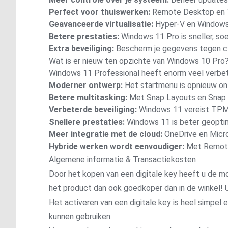
Perfect voor thuiswerken:
Remote Desktop en T
Geavanceerde virtualisatie:
Hyper-V en Windows 
Betere prestaties:
Windows 11 Pro is sneller, soe
Extra beveiliging:
Bescherm je gegevens tegen cy
Wat is er nieuw ten opzichte van Windows 10 Pro
Windows 11 Professional heeft enorm veel verbet
Moderner ontwerp:
Het startmenu is opnieuw ont
Betere multitasking:
Met Snap Layouts en Snap G
Verbeterde beveiliging:
Windows 11 vereist TPM 2
Snellere prestaties:
Windows 11 is beter geoptim
Meer integratie met de cloud:
OneDrive en Micr
Hybride werken wordt eenvoudiger:
Met Remote 
Algemene informatie & Transactiekosten
Door het kopen van een digitale key heeft u de mo
het product dan ook goedkoper dan in de winkel! U
Het activeren van een digitale key is heel simpel
kunnen gebruiken.