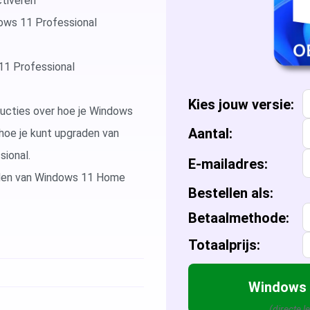
ctiveren
Microsoft Access
Microsoft A
ows 11 Professional
Microsoft Visio
Microsoft Vi
1 Professional
Microsoft Windows Server
Microsoft Vi
Windows Serv
Kies
jouw
versie:
ructies over hoe je Windows
Aantal:
hoe je kunt upgraden van
Microsoft SQL Server
Microsoft Vi
Windows Ser
Microsoft S
ional.
E-mailadres:
Microsoft Vi
Windows Ser
Microsoft S
den van Windows 11 Home
Bestellen als:
Windows Ser
Microsoft S
Betaalmethode:
Totaalprijs:
Windows Ser
Windows 
(directe l