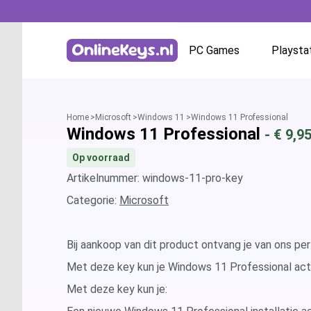
PC Games
Playsta
Homepage
Battle.net
Home
Microsoft
Windows 11
Windows 11 Professional
Windows 11 Professional
- €
9,9
GOG.com
Op voorraad
EA App / Origin
Artikelnummer: windows-11-pro-key
Categorie:
Microsoft
Steam
Bij aankoop van dit product ontvang je van ons per
Ubisoft / Uplay
Met deze key kun je Windows 11 Professional act
Met deze key kun je: