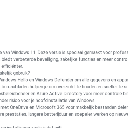
ie van Windows 11. Deze versie is speciaal gemaakt voor profess
biedt verbeterde beveiliging, zakelijke functies en meer contr
efficiënter.
kelijk gebruik?
indows Hello en Windows Defender om alle gegevens en appara
 bureaubladen helpen je om overzicht te houden en sneller te s
eleidbeheer en Azure Active Directory voor meer controle bin
r risico voor je hoofdinstallatie van Windows.
et OneDrive en Microsoft 365 voor makkelijk bestanden delen
e prestaties, langere batterijduur en soepeler werken op nieuw
 instellingen zoals jij dat wilt.