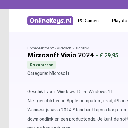
PC Games
Playsta
Homepage
Battle.net
Home
Microsoft
Microsoft Visio 2024
Microsoft Visio 2024
- €
29,95
GOG.com
Op voorraad
EA App / Origin
Categorie:
Microsoft
Steam
Geschikt voor: Windows 10 en Windows 11
Niet geschikt voor: Apple computers, iPad, iPhon
Ubisoft / Uplay
Wanneer je Visio 2024 Standaard bij ons koopt ont
downloadlink en een productcode. Je kunt de soft