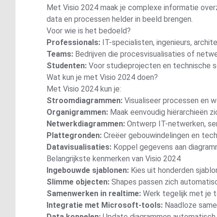
Met Visio 2024 maak je complexe informatie overzi
data en processen helder in beeld brengen.
Voor wie is het bedoeld?
Professionals:
IT-specialisten, ingenieurs, archi
Teams:
Bedrijven die procesvisualisaties of net
Studenten:
Voor studieprojecten en technische s
Wat kun je met Visio 2024 doen?
Met Visio 2024 kun je:
Stroomdiagrammen:
Visualiseer processen en w
Organigrammen:
Maak eenvoudig hiërarchieën zi
Netwerkdiagrammen:
Ontwerp IT-netwerken, serv
Plattegronden:
Creëer gebouwindelingen en tech
Datavisualisaties:
Koppel gegevens aan diagramm
Belangrijkste kenmerken van Visio 2024
Ingebouwde sjablonen:
Kies uit honderden sjablo
Slimme objecten:
Shapes passen zich automatisch
Samenwerken in realtime:
Werk tegelijk met je 
Integratie met Microsoft-tools:
Naadloze samen
Data koppelen:
Update diagrammen automatisch 