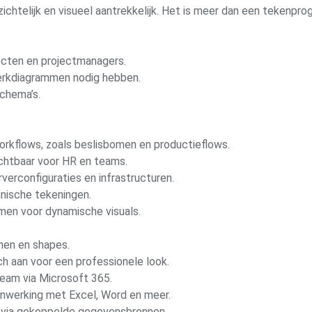
chtelijk en visueel aantrekkelijk. Het is meer dan een tekenpro
tecten en projectmanagers.
werkdiagrammen nodig hebben.
chema’s.
orkflows, zoals beslisbomen en productieflows.
chtbaar voor HR en teams.
erconfiguraties en infrastructuren.
nische tekeningen.
en voor dynamische visuals.
nen en shapes.
 aan voor een professionele look.
team via Microsoft 365.
werking met Excel, Word en meer.
via gekoppelde gegevensbronnen.