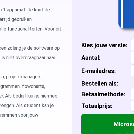
Microsoft Access
Microsoft A
n 1 apparaat. Je kunt de
rtijd gebruiken.
Microsoft Visio
Microsoft Vi
alle functionaliteiten. Voor dit
Microsoft Windows Server
Microsoft Vi
Windows Serv
Kies
jouw
versie:
rken zolang je de software op
Aantal:
e is niet overdraagbaar naar
Microsoft SQL Server
Microsoft Vi
Windows Ser
Microsoft S
E-mailadres:
Microsoft Vi
Windows Ser
Microsoft S
ten, projectmanagers,
Bestellen als:
agrammen, flowcharts,
Windows Ser
Microsoft S
Betaalmethode:
. Als bedrijf kun je hiermee
Totaalprijs:
rengen. Als student kan je
Windows Ser
agrammen voor jouw
Microso
(directe l