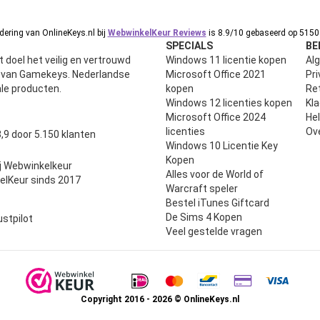
ering van OnlineKeys.nl bij
WebwinkelKeur Reviews
is 8.9/10 gebaseerd op 5150 
SPECIALS
BE
 doel het veilig en vertrouwd
Windows 11 licentie kopen
Al
n van Gamekeys. Nederlandse
Microsoft Office 2021
Pri
ale producten.
kopen
Ret
Windows 12 licenties kopen
Kl
Microsoft Office 2024
He
uit 5
licenties
Ov
,9 door 5.150 klanten
Windows 10 Licentie Key
Kopen
j Webwinkelkeur
Alles voor de World of
elKeur sinds 2017
Warcraft speler
Bestel iTunes Giftcard
De Sims 4 Kopen
ustpilot
Veel gestelde vragen
Copyright 2016 - 2026 © OnlineKeys.nl