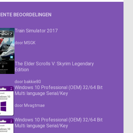
ENTE BEOORDELINGEN
Train Simulator 2017
Waardering
4.63
uit 5
door MSGK
The Elder Scrolls V: Skyrim Legendary
Edition
Waardering
4.63
uit 5
door bakkie80
Windows 10 Professional (OEM) 32/64 Bit
Multi language Serial/Key
Waardering
4.63
uit 5
door Mvagtmae
Windows 10 Professional (OEM) 32/64 Bit
Multi language Serial/Key