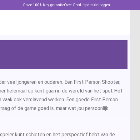
Onze 100% Key garantie
Over Ons
Helpdesk
Inloggen
ffice 2024
fice 365
ffice 2021
ord 2024
der veel jongeren en ouderen. Een First Person Shooter,
mer helemaal op kunt gaan in de wereld van het spel. Het
ffice 2019
owerPoint 2024
en vaak ook verslavend werken. Een goede First Person
vraag of de game goed is, maar wat jou persoonlijk
ffice 2016
xcel 2024
ffice 2013
utlook 2024
 speler kunt schieten en het perspectief hebt van de