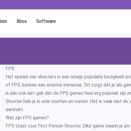
tion
Xbox
Software
Microsoft Office
Microsoft O
Microsoft Windows
Microsoft Of
Windows 11
FPS
Microsoft Word
Microsoft O
Windows 10
Microsoft W
Het spelen van shooters is een onwijs populaire bezigheid on
of
FPS
, kennen een enorme immersie. Dit zorgt dat je als ga
Microsoft PowerPoint
Microsoft O
Windows 8.1
Microsoft P
is dan ook niet gek dat de FPS games heel erg populair zijn 
Shooter heb je in vele soorten en maten. Het is vaak niet de 
Microsoft Excel
Microsoft O
Windows 7
Microsoft E
aantrekt.
Wat zijn FPS games?
Microsoft Outlook
Microsoft O
Microsoft O
FPS staat voor First Person Shooter. Elke game waarin je als