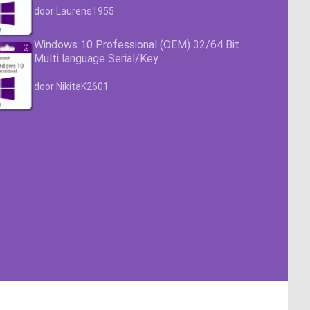
Waardering
4.63
uit 5
door Laurens1955
Windows 10 Professional (OEM) 32/64 Bit
Multi language Serial/Key
Waardering
4.63
uit 5
door NikitaK2601