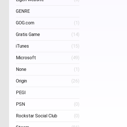
Project Three Interactive
(1)
Stud
GENRE
GOG.com
(1)
FPS
(1)
Gratis Game
(14)
iTunes
(15)
Microsoft
(49)
None
(1)
Origin
(26)
PEGI
PSN
(0)
Age 16
(1)
Rockstar Social Club
(0)