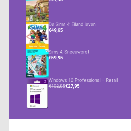
De Sims 4: Eiland leven
€49,95
Sims 4: Sneeuwpret
€59,95
Windows 10 Professional – Retail
€102,85
€27,95