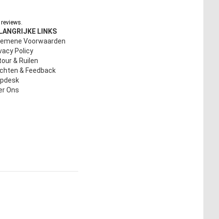
reviews.
LANGRIJKE LINKS
gemene Voorwaarden
vacy Policy
our & Ruilen
achten & Feedback
lpdesk
er Ons