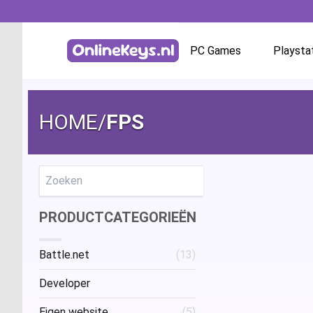
PC Games
Playsta
Homepage
Battle.net
HOME
/
FPS
GOG.com
EA App / Origin
Zoeken
PRODUCTCATEGORIEËN
Steam
Battle.net
(13)
Ubisoft / Uplay
Developer
Eigen website
(5)