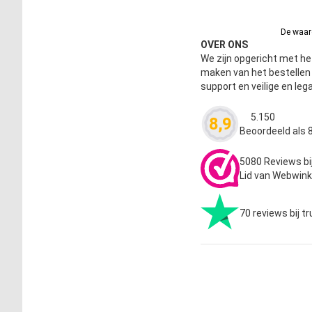
De waard
OVER ONS
We zijn opgericht met het
maken van het bestelle
support en veilige en leg
5.150
8,9
Waardering
4.63
Beoordeeld als 8
5080 Reviews bi
Lid van Webwink
70 reviews bij tr