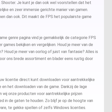
n Shooter. Je kunt je dan ook wel voorstellen dat het
ccess 2024
lijke en zeer immersie gerichte manier van gamen.
en dan ook. Dit maakt de FPS het populairste game
sio 2024
sio 2021 Professional
er: Alle licenties
ame genre pagina
vind je gemakkelijk de categorie FPS
r games bekijken en vergelijken. Houd je meer van de
sio 2019 Professional
ver 2025
QL Server 2022
 Houd je meer van oorlog of juist van fantasie? Alles is
door ons brede assortiment en blader eens rustig door
sio 2016 Professional
ver 2022
QL Server 2019
ver 2019
QL Server 2016
w licentie direct kunt downloaden voor aantrekkelijke
tie en het downloaden van de game. Dankzij de lage
ver 2026
 wij onze producten voor aantrekkelijke prijzen
d in de gaten te houden. Zo blijf je op de hoogte van
re, te gekke spellen of zelfs Windows licenties.