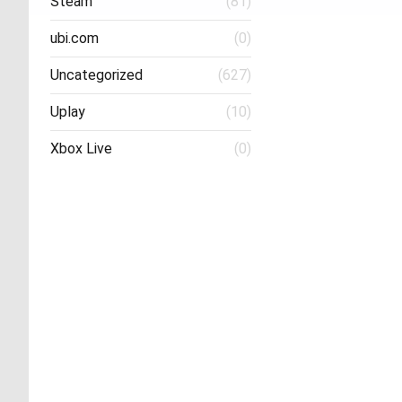
Steam
(81)
ubi.com
(0)
Uncategorized
(627)
Uplay
(10)
Xbox Live
(0)