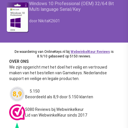
Windows 10 Professional (OEM) 32/64 Bit
Multi language Serial/Key
Waardering
4.63
uit 5
door NikitaK2601
De waardering van OnlineKeys.nl bij
WebwinkelKeur Reviews
is
8.9/10 gebaseerd op 5150 reviews.
OVER ONS
We zijn opgericht met het doel het veilig en vertrouwd
maken van het bestellen van Gamekeys. Nederlandse
support en veilige en legale producten.
5.150
8,9
Waardering
4.63
uit 5
Beoordeeld als 8,9 door 5.150 klanten
5080 Reviews bij Webwinkelkeur
Lid van WebwinkelKeur sinds 2017