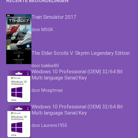
RECENTE BEOORDELINGEN
Train Simulator 2017
Waardering
4.63
uit 5
door MSGK
The Elder Scrolls V: Skyrim Legendary Edition
Waardering
4.63
uit 5
door bakkie80
Windows 10 Professional (OEM) 32/64 Bit
Multi language Serial/Key
Waardering
4.63
uit 5
door Mvagtmae
Windows 10 Professional (OEM) 32/64 Bit
Multi language Serial/Key
Waardering
4.63
uit 5
door Laurens1955