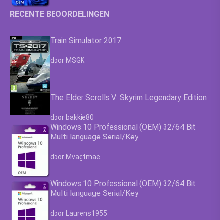
RECENTE BEOORDELINGEN
Train Simulator 2017
Waardering
4.63
uit 5
door MSGK
The Elder Scrolls V: Skyrim Legendary Edition
Waardering
4.63
uit 5
door bakkie80
Windows 10 Professional (OEM) 32/64 Bit
Multi language Serial/Key
Waardering
4.63
uit 5
door Mvagtmae
Windows 10 Professional (OEM) 32/64 Bit
Multi language Serial/Key
Waardering
4.63
uit 5
door Laurens1955