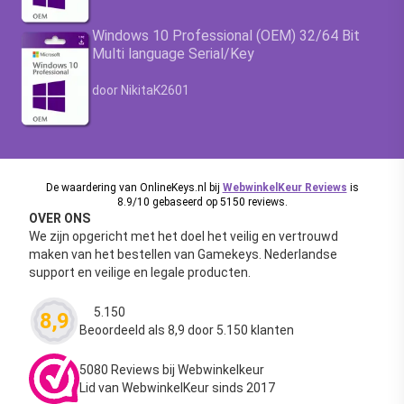
Windows 10 Professional (OEM) 32/64 Bit
Multi language Serial/Key
Waardering
4.63
uit 5
door NikitaK2601
De waardering van OnlineKeys.nl bij
WebwinkelKeur Reviews
is
8.9/10 gebaseerd op 5150 reviews.
OVER ONS
We zijn opgericht met het doel het veilig en vertrouwd
maken van het bestellen van Gamekeys. Nederlandse
support en veilige en legale producten.
5.150
8,9
Waardering
4.63
uit 5
Beoordeeld als 8,9 door 5.150 klanten
5080 Reviews bij Webwinkelkeur
Lid van WebwinkelKeur sinds 2017