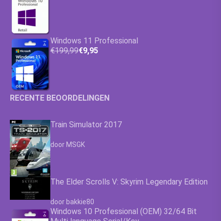
Windows 11 Professional
€199,99
€9,95
RECENTE BEOORDELINGEN
Train Simulator 2017
Waardering
4.63
uit 5
door MSGK
The Elder Scrolls V: Skyrim Legendary Edition
Waardering
4.63
uit 5
door bakkie80
Windows 10 Professional (OEM) 32/64 Bit