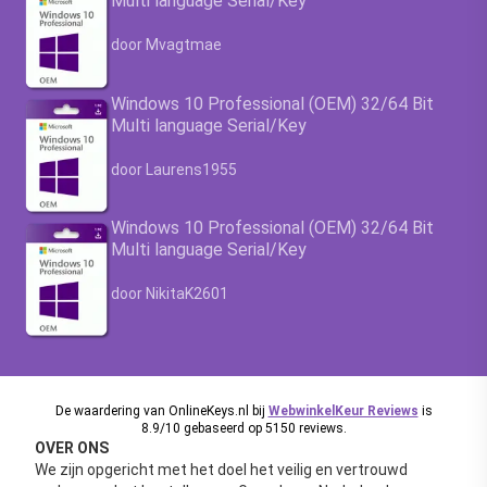
Multi language Serial/Key
Waardering
4.63
uit 5
door Mvagtmae
Windows 10 Professional (OEM) 32/64 Bit
Multi language Serial/Key
Waardering
4.63
uit 5
door Laurens1955
Windows 10 Professional (OEM) 32/64 Bit
Multi language Serial/Key
Waardering
4.63
uit 5
door NikitaK2601
De waardering van OnlineKeys.nl bij
WebwinkelKeur Reviews
is
8.9/10 gebaseerd op 5150 reviews.
OVER ONS
We zijn opgericht met het doel het veilig en vertrouwd