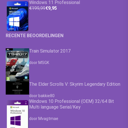
Windows 11 Professional
€199,99
€9,95
RECENTE BEOORDELINGEN
Train Simulator 2017
Waardering
4.63
uit 5
door MSGK
The Elder Scrolls V: Skyrim Legendary Edition
Waardering
4.63
uit 5
door bakkie80
Windows 10 Professional (OEM) 32/64 Bit
Multi language Serial/Key
Waardering
4.63
uit 5
door Mvagtmae