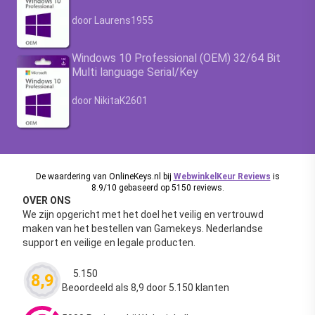
Waardering
4.63
uit 5
door Laurens1955
Windows 10 Professional (OEM) 32/64 Bit
Multi language Serial/Key
Waardering
4.63
uit 5
door NikitaK2601
De waardering van OnlineKeys.nl bij
WebwinkelKeur Reviews
is
8.9/10 gebaseerd op 5150 reviews.
OVER ONS
We zijn opgericht met het doel het veilig en vertrouwd
maken van het bestellen van Gamekeys. Nederlandse
support en veilige en legale producten.
5.150
8,9
Waardering
4.63
uit 5
Beoordeeld als 8,9 door 5.150 klanten