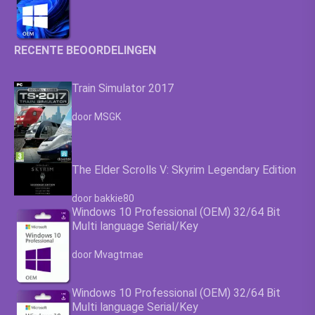
RECENTE BEOORDELINGEN
Train Simulator 2017
Waardering
4.63
uit 5
door MSGK
The Elder Scrolls V: Skyrim Legendary Edition
Waardering
4.63
uit 5
door bakkie80
Windows 10 Professional (OEM) 32/64 Bit
Multi language Serial/Key
Waardering
4.63
uit 5
door Mvagtmae
Windows 10 Professional (OEM) 32/64 Bit
Multi language Serial/Key