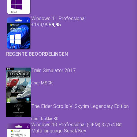
Windows 11 Professional
€199,99
€9,95
RECENTE BEOORDELINGEN
Train Simulator 2017
Waardering
4.63
uit 5
door MSGK
The Elder Scrolls V: Skyrim Legendary Edition
Waardering
4.63
uit 5
door bakkie80
Windows 10 Professional (OEM) 32/64 Bit
Multi language Serial/Key