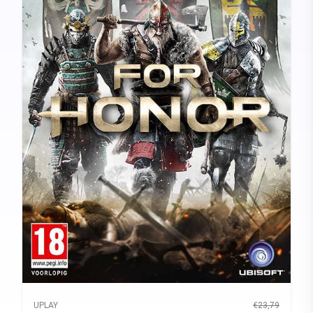
UPLAY
€23,79