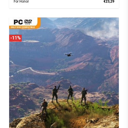
For Honor
€23,29
-11%