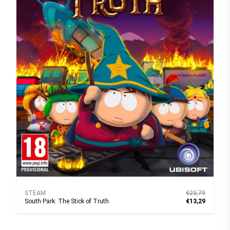
STEAM
€23,79
South Park: The Stick of Truth
€13,29