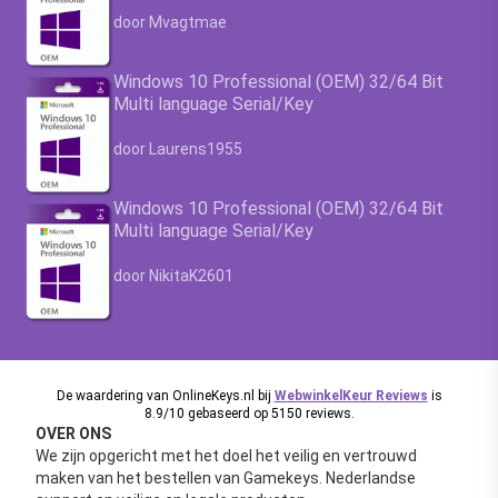
Waardering
4.63
uit 5
door Mvagtmae
Windows 10 Professional (OEM) 32/64 Bit
Multi language Serial/Key
Waardering
4.63
uit 5
door Laurens1955
Windows 10 Professional (OEM) 32/64 Bit
Multi language Serial/Key
Waardering
4.63
uit 5
door NikitaK2601
De waardering van OnlineKeys.nl bij
WebwinkelKeur Reviews
is
8.9/10 gebaseerd op 5150 reviews.
OVER ONS
We zijn opgericht met het doel het veilig en vertrouwd
maken van het bestellen van Gamekeys. Nederlandse