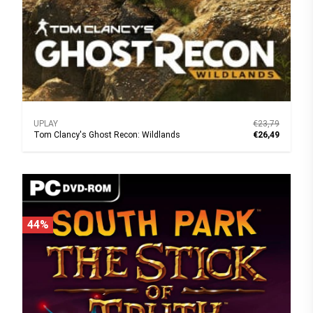
UPLAY
€23,79
Tom Clancy's Ghost Recon: Wildlands
€26,49
44%