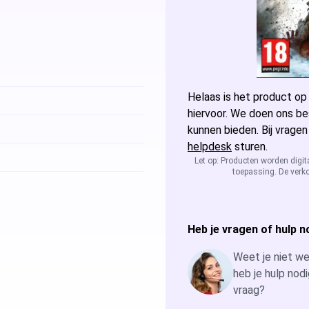
Microsoft Access
Microsoft A
Microsoft Visio
Microsoft Vi
Microsoft Windows Server
Helaas is het product op
Microsoft Vi
Windows Serv
hiervoor. We doen ons be
kunnen bieden. Bij vragen
Microsoft SQL Server
Microsoft Vi
Windows Ser
Microsoft S
helpdesk
sturen.
Let op: Producten worden digit
toepassing. De verko
Microsoft Vi
Windows Ser
Microsoft S
Windows Ser
Microsoft S
Heb je vragen of hulp n
Windows Ser
Weet je niet wel
heb je hulp nodi
vraag?