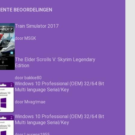
ENTE BEOORDELINGEN
Train Simulator 2017
Waardering
4.63
uit 5
door MSGK
The Elder Scrolls V: Skyrim Legendary
Edition
Waardering
4.63
uit 5
door bakkie80
Windows 10 Professional (OEM) 32/64 Bit
Multi language Serial/Key
Waardering
4.63
uit 5
door Mvagtmae
Windows 10 Professional (OEM) 32/64 Bit
Multi language Serial/Key
Waardering
4.63
uit 5
door Laurens1955