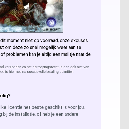
ccess 2024
sio 2024
 dit moment niet op voorraad, onze excuses
sio 2021 Professional
er: Alle licenties
st om deze zo snel mogelijk weer aan te
 of problemen kan je altijd een mailtje naar de
sio 2019 Professional
ver 2025
QL Server 2022
aal verzonden en het herroepingsrecht is dan ook niet van
op is hiermee na succesvolle betaling definitief.
sio 2016 Professional
ver 2022
QL Server 2019
ver 2019
QL Server 2016
odig?
ver 2026
ke licentie het beste geschikt is voor jou,
g bij de installatie, of heb je een andere