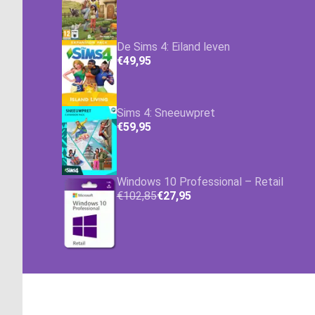
De Sims 4: Eiland leven
€49,95
Sims 4: Sneeuwpret
€59,95
Windows 10 Professional – Retail
€102,85
€27,95