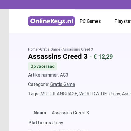
PC Games
Playsta
Homepage
Battle.net
Home
Gratis Game
Assassins Creed 3
Assassins Creed 3
- €
12,29
GOG.com
Op voorraad
EA App / Origin
Artikelnummer: AC3
Categorie:
Gratis Game
Steam
Tags:
MULTILANGUAGE
,
WORLDWIDE
,
Uplay
,
Assa
Ubisoft / Uplay
Naam
Assassins Creed 3
Platforms
Uplay