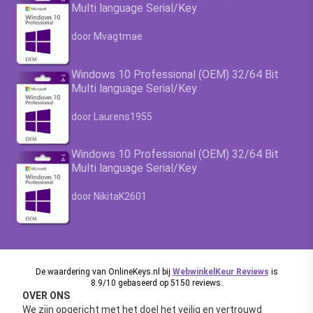
Multi language Serial/Key
Waardering
4.63
uit 5
door Mvagtmae
Windows 10 Professional (OEM) 32/64 Bit
Multi language Serial/Key
Waardering
4.63
uit 5
door Laurens1955
Windows 10 Professional (OEM) 32/64 Bit
Multi language Serial/Key
Waardering
4.63
uit 5
door NikitaK2601
De waardering van OnlineKeys.nl bij
WebwinkelKeur Reviews
is
8.9/10 gebaseerd op 5150 reviews.
OVER ONS
We zijn opgericht met het doel het veilig en vertrouwd