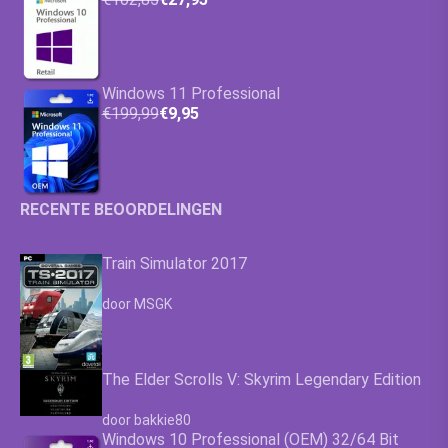
Windows 11 Professional
€199,99
€9,95
RECENTE BEOORDELINGEN
Train Simulator 2017
Waardering
4.63
uit 5
door MSGK
The Elder Scrolls V: Skyrim Legendary Edition
Waardering
4.63
uit 5
door bakkie80
Windows 10 Professional (OEM) 32/64 Bit