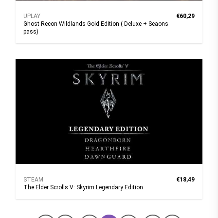
UPLAY
€60,29
Ghost Recon Wildlands Gold Edition ( Deluxe + Seaons
pass)
STEAM
€18,49
The Elder Scrolls V: Skyrim Legendary Edition