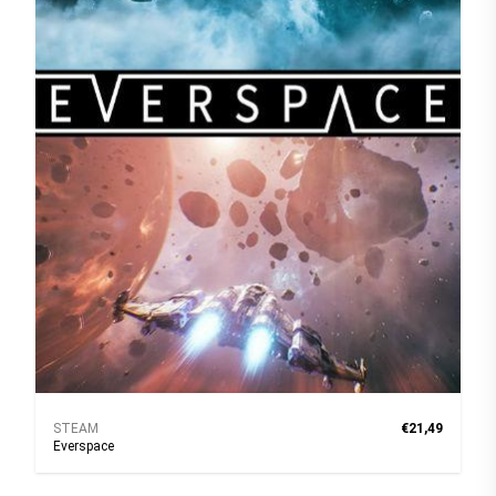
STEAM
€21,49
Everspace