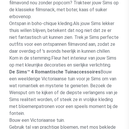
filmavond nou zonder popcorn? Trakteer jouw Sims op
de klassieke filmsnack, met boter, kaas of suiker
erbovenop.
Ontspan in boho-chique kleding.Als jouw Sims lekker
thuis willen blijven, betekent dat nog niet dat ze er
niet fantastisch uit kunnen zien. Trek je Sims perfecte
outfits voor een ontspannen filmavond aan, zodat ze
daar overdag of 's avonds heerlijk in kunnen chillen.
Kom in de stemming.Fleur het interieur van jouw Sims
op met kleurrijke decoraties en sierlijke verlichting.
De Sims™ 4 Romantische Tuinaccessoires
Bouw
een weelderige Victoriaanse tuin voor je Sims om van
wat romantiek en mysterie te genieten. Bezoek de
Wensput om te kijken of de diepste verlangens van je
Sims realiteit worden, of steek ze in vrolijke kleding
met bloemenpatronen voor een speels moment bij de
fontein.
Bouw een Victoriaanse tuin.
Gebruik tal van prachtige bloemen, met mos beklede