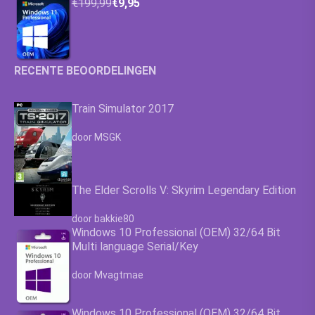
€199,99
€9,95
RECENTE BEOORDELINGEN
Train Simulator 2017
Waardering
4.63
uit 5
door MSGK
The Elder Scrolls V: Skyrim Legendary Edition
Waardering
4.63
uit 5
door bakkie80
Windows 10 Professional (OEM) 32/64 Bit
Multi language Serial/Key
Waardering
4.63
uit 5
door Mvagtmae
Windows 10 Professional (OEM) 32/64 Bit