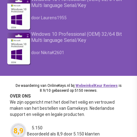
Multi language Serial/Key
Waardering
4.63
uit 5
door Laurens1955
Windows 10 Professional (OEM) 32/64 Bit
Multi language Serial/Key
Waardering
4.63
uit 5
door NikitaK2601
De waardering van OnlineKeys.nl bij
WebwinkelKeur Reviews
is
8.9/10 gebaseerd op 5150 reviews.
OVER ONS
We zijn opgericht met het doel het veilig en vertrouwd
maken van het bestellen van Gamekeys. Nederlandse
support en veilige en legale producten.
5.150
8,9
Waardering
4.63
uit 5
Beoordeeld als 8,9 door 5.150 klanten