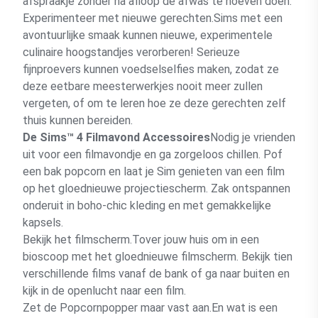
afspraakje zonder na afloop de afwas te hoeven doen.
Experimenteer met nieuwe gerechten.Sims met een
avontuurlijke smaak kunnen nieuwe, experimentele
culinaire hoogstandjes verorberen! Serieuze
fijnproevers kunnen voedselselfies maken, zodat ze
deze eetbare meesterwerkjes nooit meer zullen
vergeten, of om te leren hoe ze deze gerechten zelf
thuis kunnen bereiden.
De Sims™ 4 Filmavond Accessoires
Nodig je vrienden
uit voor een filmavondje en ga zorgeloos chillen. Pof
een bak popcorn en laat je Sim genieten van een film
op het gloednieuwe projectiescherm. Zak ontspannen
onderuit in boho-chic kleding en met gemakkelijke
kapsels.
Bekijk het filmscherm.Tover jouw huis om in een
bioscoop met het gloednieuwe filmscherm. Bekijk tien
verschillende films vanaf de bank of ga naar buiten en
kijk in de openlucht naar een film.
Zet de Popcornpopper maar vast aan.En wat is een