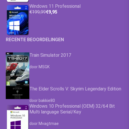
Windows 11 Professional
€199,99
€9,95
RECENTE BEOORDELINGEN
Train Simulator 2017
Waardering
4.63
uit 5
door MSGK
The Elder Scrolls V: Skyrim Legendary Edition
Waardering
4.63
uit 5
door bakkie80
Windows 10 Professional (OEM) 32/64 Bit
Multi language Serial/Key
Waardering
4.63
uit 5
door Mvagtmae