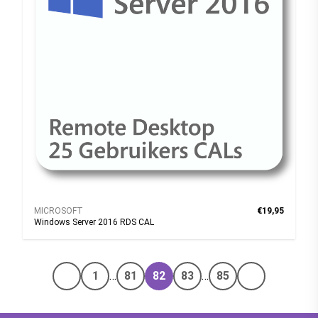
MICROSOFT
€19,95
Windows Server 2016 RDS CAL
1
…
81
82
83
…
85
Vorige pagina
Volgende pa