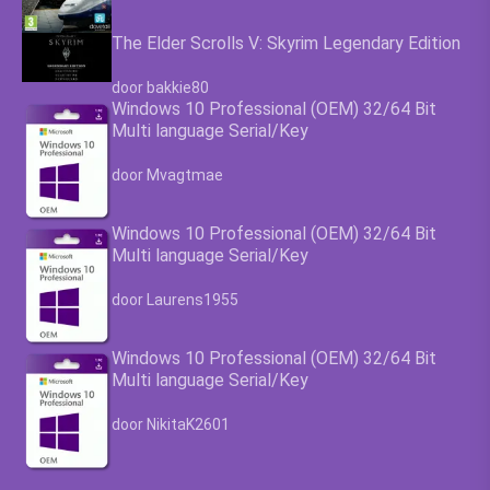
The Elder Scrolls V: Skyrim Legendary Edition
Waardering
4.63
uit 5
door bakkie80
Windows 10 Professional (OEM) 32/64 Bit
Multi language Serial/Key
Waardering
4.63
uit 5
door Mvagtmae
Windows 10 Professional (OEM) 32/64 Bit
Multi language Serial/Key
Waardering
4.63
uit 5
door Laurens1955
Windows 10 Professional (OEM) 32/64 Bit
Multi language Serial/Key
Waardering
4.63
uit 5
door NikitaK2601