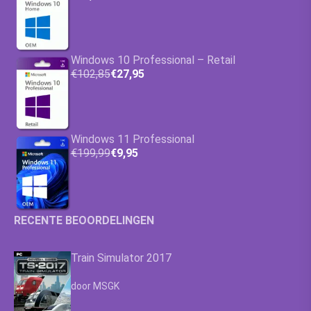
Windows 10 Professional – Retail
€102,85
€27,95
Windows 11 Professional
€199,99
€9,95
RECENTE BEOORDELINGEN
Train Simulator 2017
Waardering
4.63
uit 5
door MSGK