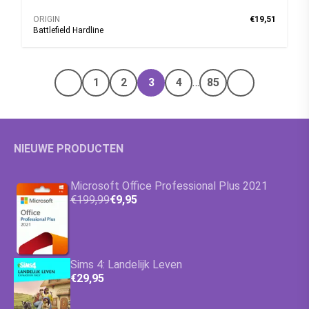
ORIGIN
€19,51
Battlefield Hardline
1
2
3
4
…
85
Vorige pagina
Volgende pag
NIEUWE PRODUCTEN
Microsoft Office Professional Plus 2021
€199,99
€9,95
Sims 4: Landelijk Leven
€29,95