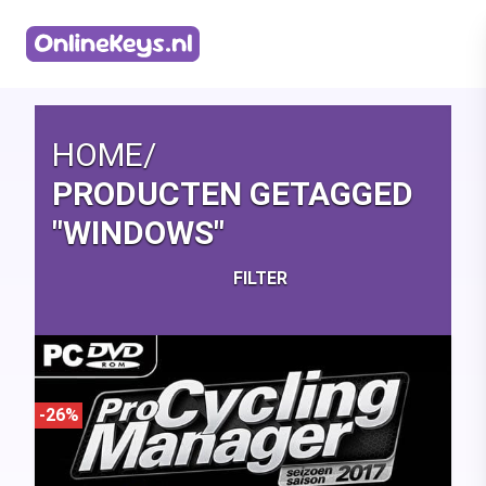
Homepage
HOME
/
PRODUCTEN GETAGGED
"WINDOWS"
FILTER
-26%