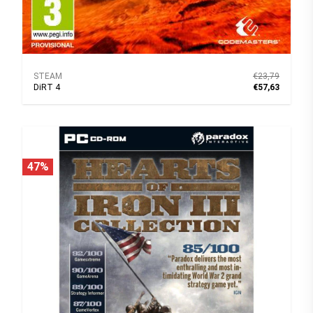
STEAM
€23,79
DiRT 4
€57,63
47%