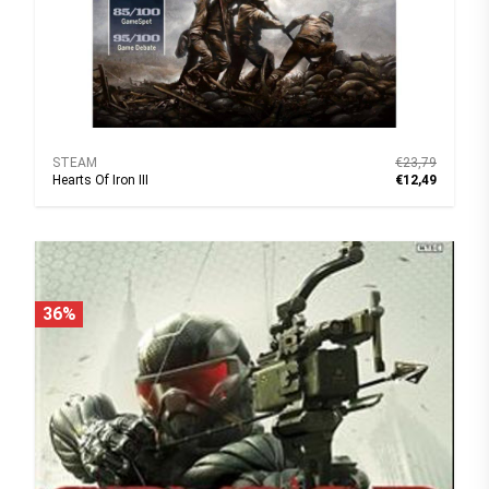
STEAM
€23,79
Hearts Of Iron III
€12,49
36%