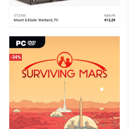
STEAM
€23,79
Mount & Blade: Warband, PC
€12,29
-34%