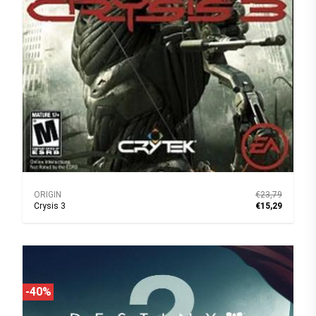
ORIGIN
€23,79
Crysis 3
€15,29
-40%