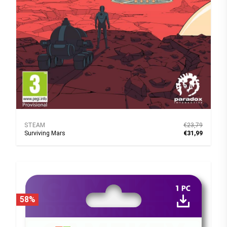
STEAM
€23,79
Surviving Mars
€31,99
58%