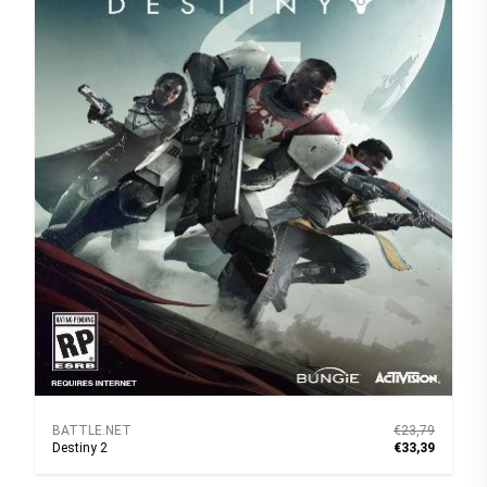
BATTLE.NET
€23,79
Destiny 2
€33,39