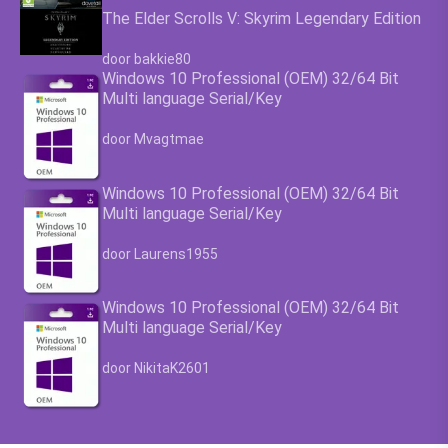
The Elder Scrolls V: Skyrim Legendary Edition
Waardering
4.63
uit 5
door bakkie80
Windows 10 Professional (OEM) 32/64 Bit
Multi language Serial/Key
Waardering
4.63
uit 5
door Mvagtmae
Windows 10 Professional (OEM) 32/64 Bit
Multi language Serial/Key
Waardering
4.63
uit 5
door Laurens1955
Windows 10 Professional (OEM) 32/64 Bit
Multi language Serial/Key
Waardering
4.63
uit 5
door NikitaK2601