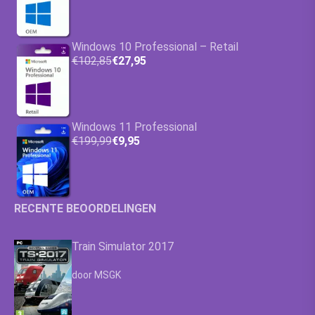
Windows 10 Professional – Retail
€102,85
€27,95
Windows 11 Professional
€199,99
€9,95
RECENTE BEOORDELINGEN
Train Simulator 2017
Waardering
4.63
uit 5
door MSGK