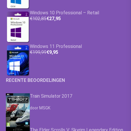
Windows 10 Professional – Retail
€102,85
€27,95
Windows 11 Professional
€199,99
€9,95
RECENTE BEOORDELINGEN
Train Simulator 2017
Waardering
4.63
uit 5
door MSGK
The Elder Scrolls V: Skyrim Legendary Edition