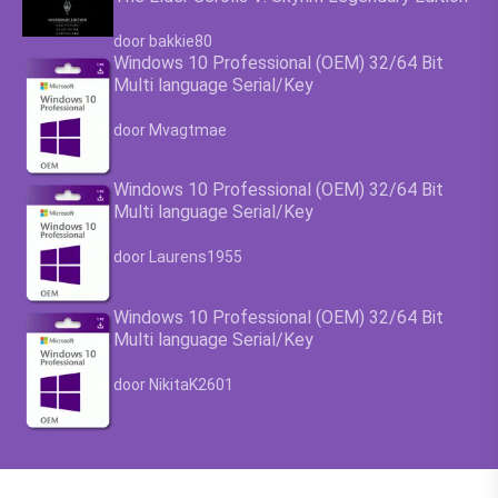
Waardering
4.63
uit 5
door bakkie80
Windows 10 Professional (OEM) 32/64 Bit
Multi language Serial/Key
Waardering
4.63
uit 5
door Mvagtmae
Windows 10 Professional (OEM) 32/64 Bit
Multi language Serial/Key
Waardering
4.63
uit 5
door Laurens1955
Windows 10 Professional (OEM) 32/64 Bit
Multi language Serial/Key
Waardering
4.63
uit 5
door NikitaK2601