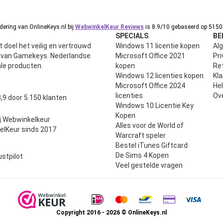
ering van OnlineKeys.nl bij
WebwinkelKeur Reviews
is 8.9/10 gebaseerd op 5150 
SPECIALS
BE
 doel het veilig en vertrouwd
Windows 11 licentie kopen
Al
n van Gamekeys. Nederlandse
Microsoft Office 2021
Pri
ale producten.
kopen
Ret
Windows 12 licenties kopen
Kl
Microsoft Office 2024
He
uit 5
licenties
Ov
,9 door 5.150 klanten
Windows 10 Licentie Key
Kopen
j Webwinkelkeur
Alles voor de World of
elKeur sinds 2017
Warcraft speler
Bestel iTunes Giftcard
De Sims 4 Kopen
ustpilot
Veel gestelde vragen
Copyright 2016 - 2026 © OnlineKeys.nl