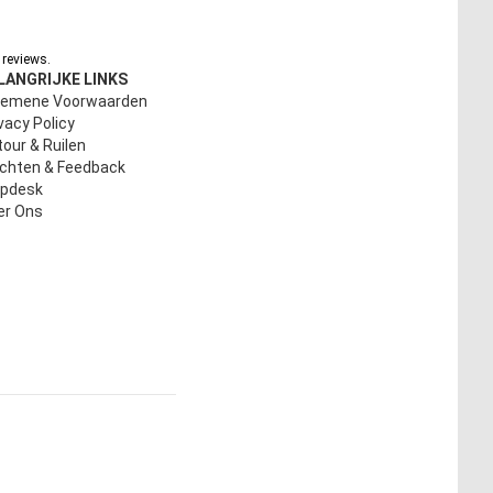
reviews.
LANGRIJKE LINKS
gemene Voorwaarden
vacy Policy
our & Ruilen
achten & Feedback
lpdesk
er Ons