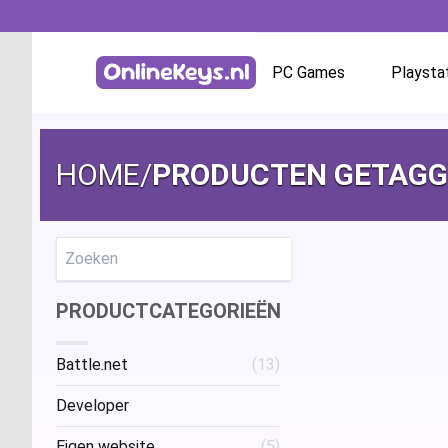
PC Games
Playsta
Homepage
Battle.net
HOME
/
PRODUCTEN GETAGGE
GOG.com
EA App / Origin
Zoeken
PRODUCTCATEGORIEËN
Steam
Battle.net
(13)
Ubisoft / Uplay
Developer
Eigen website
(5)