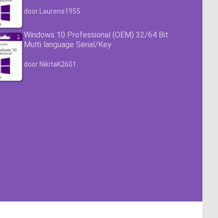
Waardering
4.63
uit 5
door Laurens1955
Windows 10 Professional (OEM) 32/64 Bit
Multi language Serial/Key
Waardering
4.63
uit 5
door NikitaK2601