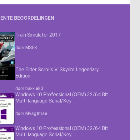
ENTE BEOORDELINGEN
Train Simulator 2017
Waardering
4.63
uit 5
door MSGK
The Elder Scrolls V: Skyrim Legendary
Edition
Waardering
4.63
uit 5
door bakkie80
Windows 10 Professional (OEM) 32/64 Bit
Multi language Serial/Key
Waardering
4.63
uit 5
door Mvagtmae
Windows 10 Professional (OEM) 32/64 Bit
Multi language Serial/Key