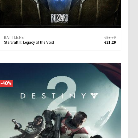
BATTLE.NET
€23,79
Starcraft II: Legacy of the Void
€21,29
-40%