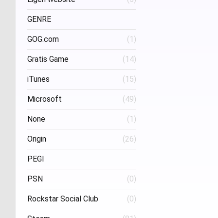
Project Three Interactive
(1)
Stud
GENRE
GOG.com
(1)
FPS
(1)
Gratis Game
(14)
iTunes
(15)
Microsoft
(49)
None
(1)
Origin
(26)
PEGI
PSN
(0)
Age 16
(1)
Rockstar Social Club
(0)