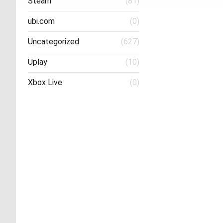
Steam
(81)
ubi.com
(0)
Uncategorized
(627)
Uplay
(10)
Xbox Live
(0)