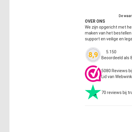
De waard
OVER ONS
We zijn opgericht met het
maken van het bestelle
support en veilige en leg
5.150
8,9
Waardering
4.63
Beoordeeld als 8
5080 Reviews bi
Lid van Webwink
70 reviews bij tr