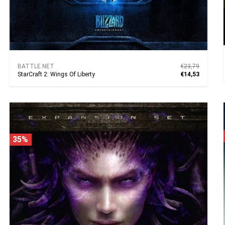
BATTLE.NET
€23,79
StarCraft 2: Wings Of Liberty
€14,53
35%