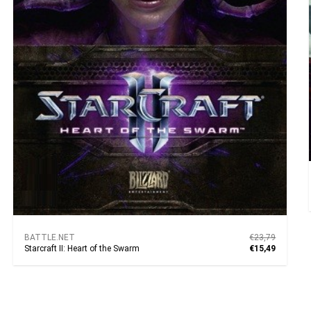
BATTLE.NET
€23,79
Starcraft II: Heart of the Swarm
€15,49