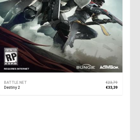
BATTLE.NET
€23,79
Destiny 2
€33,39