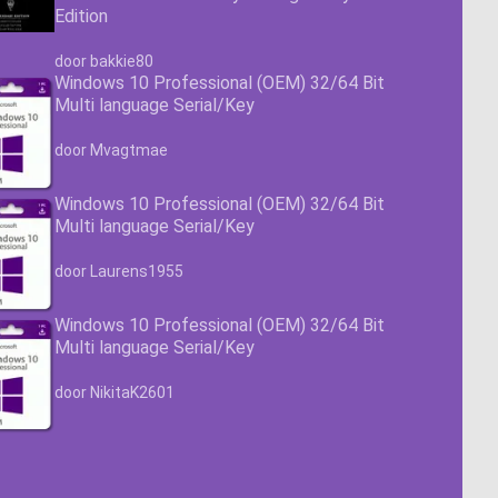
Edition
Waardering
4.63
uit 5
door bakkie80
Windows 10 Professional (OEM) 32/64 Bit
Multi language Serial/Key
Waardering
4.63
uit 5
door Mvagtmae
Windows 10 Professional (OEM) 32/64 Bit
Multi language Serial/Key
Waardering
4.63
uit 5
door Laurens1955
Windows 10 Professional (OEM) 32/64 Bit
Multi language Serial/Key
Waardering
4.63
uit 5
door NikitaK2601