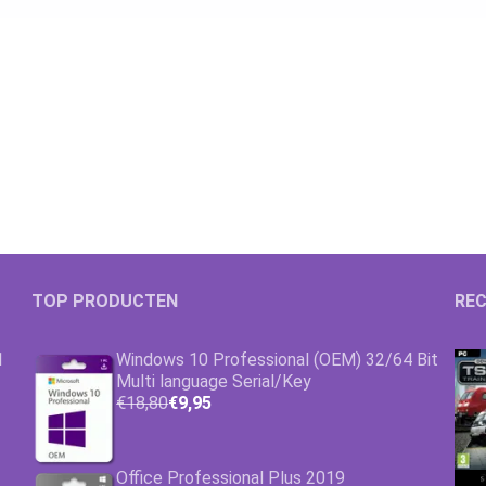
TOP PRODUCTEN
REC
1
Windows 10 Professional (OEM) 32/64 Bit
Multi language Serial/Key
€18,80
€9,95
Office Professional Plus 2019