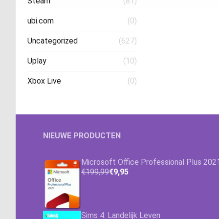
Steam
(81)
ubi.com
(0)
Uncategorized
(627)
Uplay
(10)
Xbox Live
(0)
NIEUWE PRODUCTEN
Microsoft Office Professional Plus 202
€199,99
€9,95
Sims 4: Landelijk Leven