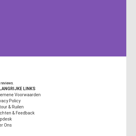
reviews.
LANGRIJKE LINKS
gemene Voorwaarden
vacy Policy
our & Ruilen
achten & Feedback
lpdesk
er Ons