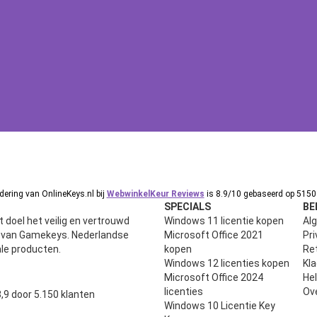
ering van OnlineKeys.nl bij
WebwinkelKeur Reviews
is 8.9/10 gebaseerd op 5150 
SPECIALS
BE
 doel het veilig en vertrouwd
Windows 11 licentie kopen
Al
n van Gamekeys. Nederlandse
Microsoft Office 2021
Pri
ale producten.
kopen
Ret
Windows 12 licenties kopen
Kl
Microsoft Office 2024
He
uit 5
licenties
Ov
,9 door 5.150 klanten
Windows 10 Licentie Key