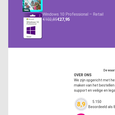
Windows 10 Professional – Retail
€102,85
€27,95
De waard
OVER ONS
We zijn opgericht met het
maken van het bestelle
support en veilige en leg
5.150
8,9
Waardering
4.63
Beoordeeld als 8