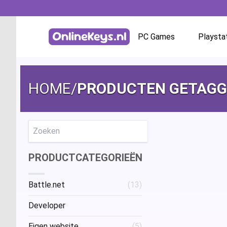
PC Games
Playsta
Homepage
Battle.net
HOME
/
PRODUCTEN GETAGGE
GOG.com
EA App / Origin
Zoeken
PRODUCTCATEGORIEËN
Steam
Battle.net
(13)
Ubisoft / Uplay
Developer
Eigen website
(5)