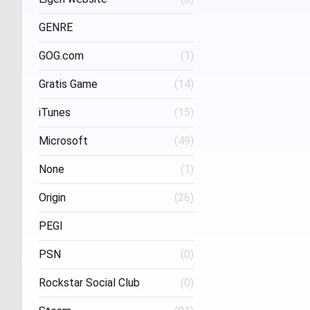
Project Three Interactive
(1)
Stud
GENRE
GOG.com
(1)
FPS
(1)
Gratis Game
(14)
iTunes
(15)
Microsoft
(49)
None
(1)
Origin
(26)
PEGI
PSN
(0)
Age 16
(1)
Rockstar Social Club
(0)