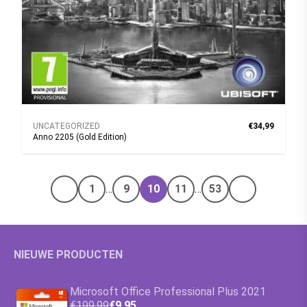
UNCATEGORIZED
€34,99
Anno 2205 (Gold Edition)
1
…
9
10
11
…
53
Vorige pagina
Volgende pa
NIEUWE PRODUCTEN
Microsoft Office Professional Plus 2021
€199,99
€9,95