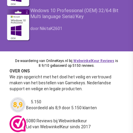
Windows 10 Professional (OEM) 32/64 Bit
Multi language Serial/Key
Waardering
4.63
uit 5
door NikitaK2601
De waardering van OnlineKeys.nl bij
WebwinkelKeur Reviews
is
8.9/10 gebaseerd op 5150 reviews.
OVER ONS
We zijn opgericht met het doel het veilig en vertrouwd
maken van het bestellen van Gamekeys. Nederlandse
support en veilige en legale producten.
5.150
8,9
Waardering
4.63
uit 5
Beoordeeld als 8,9 door 5.150 klanten
5080 Reviews bij Webwinkelkeur
Lid van WebwinkelKeur sinds 2017