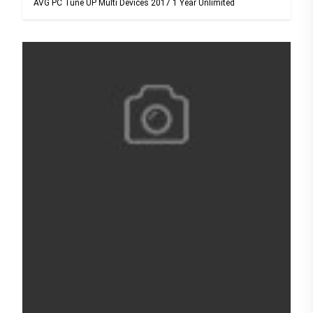
AVG PC Tune UP Multi Devices 2017 1 Year Unlimited