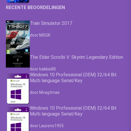
RECENTE BEOORDELINGEN
Train Simulator 2017
Waardering
4.63
uit 5
door MSGK
The Elder Scrolls V: Skyrim Legendary Edition
Waardering
4.63
uit 5
door bakkie80
Windows 10 Professional (OEM) 32/64 Bit
Multi language Serial/Key
Waardering
4.63
uit 5
door Mvagtmae
Windows 10 Professional (OEM) 32/64 Bit
Multi language Serial/Key
Waardering
4.63
uit 5
door Laurens1955