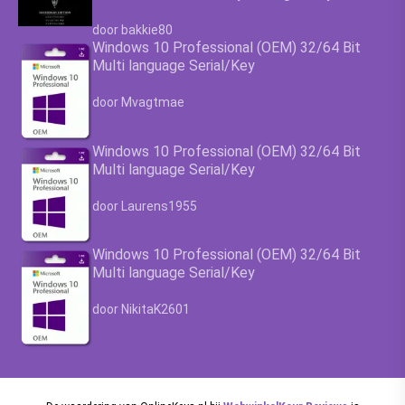
Waardering
4.63
uit 5
door bakkie80
Windows 10 Professional (OEM) 32/64 Bit
Multi language Serial/Key
Waardering
4.63
uit 5
door Mvagtmae
Windows 10 Professional (OEM) 32/64 Bit
Multi language Serial/Key
Waardering
4.63
uit 5
door Laurens1955
Windows 10 Professional (OEM) 32/64 Bit
Multi language Serial/Key
Waardering
4.63
uit 5
door NikitaK2601