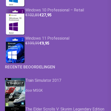
Windows 10 Professional – Retail
€102,85
€27,95
Windows 11 Professional
€199,99
€9,95
RECENTE BEOORDELINGEN
Train Simulator 2017
Waardering
4.63
uit 5
door MSGK
The Elder Scrolls V: Skyrim Legendary Edition