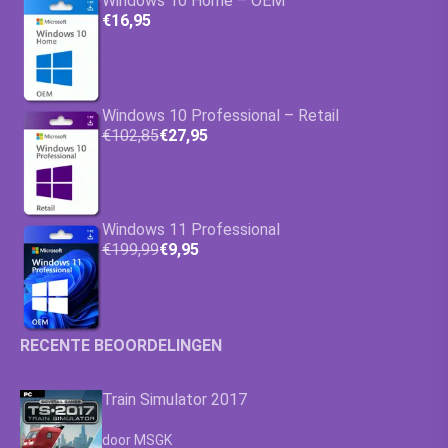
Windows 10 Home – OEM
€16,95
Windows 10 Professional – Retail
€102,85
€27,95
Windows 11 Professional
€199,99
€9,95
RECENTE BEOORDELINGEN
Train Simulator 2017
Waardering
4.63
uit 5
door MSGK