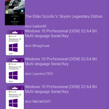
The Elder Scrolls V: Skyrim Legendary Edition
Waardering
4.63
uit 5
door bakkie80
Windows 10 Professional (OEM) 32/64 Bit
Multi language Serial/Key
Waardering
4.63
uit 5
door Mvagtmae
Windows 10 Professional (OEM) 32/64 Bit
Multi language Serial/Key
Waardering
4.63
uit 5
door Laurens1955
Windows 10 Professional (OEM) 32/64 Bit
Multi language Serial/Key
Waardering
4.63
uit 5
door NikitaK2601