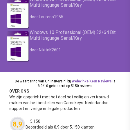
Multi language Serial/Key
Waardering
4.63
uit 5
door Laurens1955
Windows 10 Professional (OEM) 32/64 Bit
Multi language Serial/Key
Waardering
4.63
uit 5
door NikitaK2601
De waardering van OnlineKeys.nl bij
WebwinkelKeur Reviews
is
8.9/10 gebaseerd op 5150 reviews.
OVER ONS
We zijn opgericht met het doel het veilig en vertrouwd
maken van het bestellen van Gamekeys. Nederlandse
support en veilige en legale producten.
5.150
8,9
Waardering
4.63
uit 5
Beoordeeld als 8,9 door 5.150 klanten