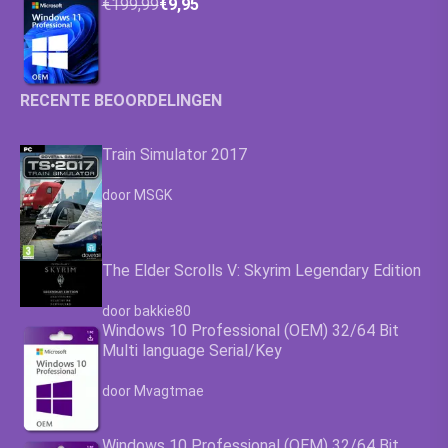
€199,99
€9,95
RECENTE BEOORDELINGEN
Train Simulator 2017
Waardering
4.63
uit 5
door MSGK
The Elder Scrolls V: Skyrim Legendary Edition
Waardering
4.63
uit 5
door bakkie80
Windows 10 Professional (OEM) 32/64 Bit
Multi language Serial/Key
Waardering
4.63
uit 5
door Mvagtmae
Windows 10 Professional (OEM) 32/64 Bit