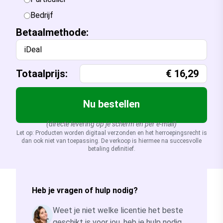
Bedrijf
Betaalmethode:
iDeal
Totaalprijs:
€
16,29
Nu bestellen
(directe levering op je scherm en per e-mail)
Let op: Producten worden digitaal verzonden en het herroepingsrecht is
dan ook niet van toepassing. De verkoop is hiermee na succesvolle
betaling definitief.
Heb je vragen of hulp nodig?
Weet je niet welke licentie het beste
geschikt is voor jou, heb je hulp nodig