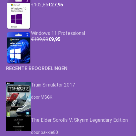
€102,85
€27,95
Windows 11 Professional
€199,99
€9,95
RECENTE BEOORDELINGEN
Train Simulator 2017
Waardering
4.63
uit 5
door MSGK
The Elder Scrolls V: Skyrim Legendary Edition
Waardering
4.63
uit 5
door bakkie80