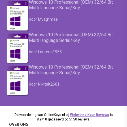
Windows 10 Professional (OEM) 32/64 Bit
Multi language Serial/Key
Waardering
4.63
uit 5
door Mvagtmae
Windows 10 Professional (OEM) 32/64 Bit
Multi language Serial/Key
Waardering
4.63
uit 5
door Laurens1955
Windows 10 Professional (OEM) 32/64 Bit
Multi language Serial/Key
Waardering
4.63
uit 5
door NikitaK2601
De waardering van OnlineKeys.nl bij
WebwinkelKeur Reviews
is
8.9/10 gebaseerd op 5150 reviews.
OVER ONS