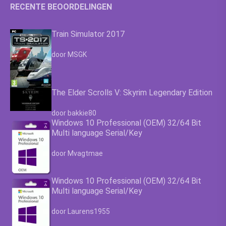
RECENTE BEOORDELINGEN
Train Simulator 2017
Waardering
4.63
uit 5
door MSGK
The Elder Scrolls V: Skyrim Legendary Edition
Waardering
4.63
uit 5
door bakkie80
Windows 10 Professional (OEM) 32/64 Bit
Multi language Serial/Key
Waardering
4.63
uit 5
door Mvagtmae
Windows 10 Professional (OEM) 32/64 Bit
Multi language Serial/Key
Waardering
4.63
uit 5
door Laurens1955