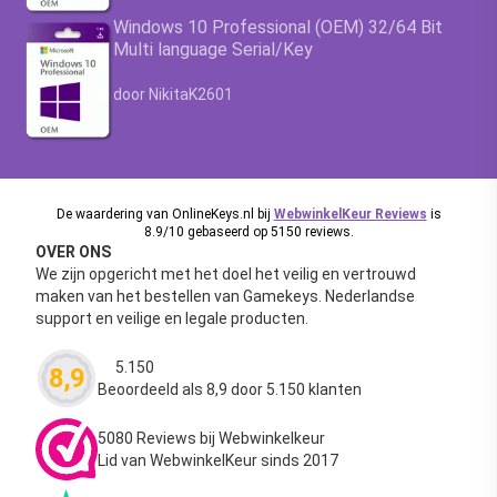
Windows 10 Professional (OEM) 32/64 Bit
Multi language Serial/Key
Waardering
4.63
uit 5
door NikitaK2601
De waardering van OnlineKeys.nl bij
WebwinkelKeur Reviews
is
8.9/10 gebaseerd op 5150 reviews.
OVER ONS
We zijn opgericht met het doel het veilig en vertrouwd
maken van het bestellen van Gamekeys. Nederlandse
support en veilige en legale producten.
5.150
8,9
Waardering
4.63
uit 5
Beoordeeld als 8,9 door 5.150 klanten
5080 Reviews bij Webwinkelkeur
Lid van WebwinkelKeur sinds 2017