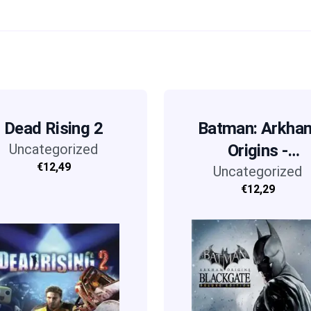
Dead Rising 2
Batman: Arkha
Uncategorized
Origins -
€12,49
Blackgate (Delu
Uncategorized
€12,29
Edition)