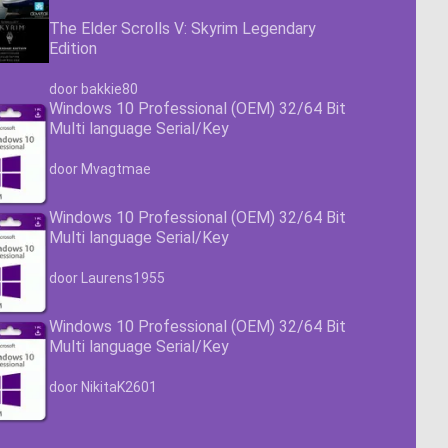
The Elder Scrolls V: Skyrim Legendary
Edition
Waardering
4.63
uit 5
door bakkie80
Windows 10 Professional (OEM) 32/64 Bit
Multi language Serial/Key
Waardering
4.63
uit 5
door Mvagtmae
Windows 10 Professional (OEM) 32/64 Bit
Multi language Serial/Key
Waardering
4.63
uit 5
door Laurens1955
Windows 10 Professional (OEM) 32/64 Bit
Multi language Serial/Key
Waardering
4.63
uit 5
door NikitaK2601