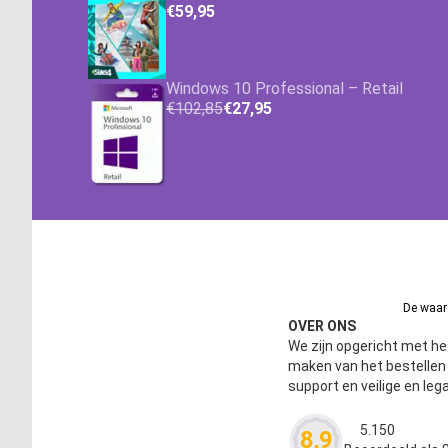
€59,95
Windows 10 Professional – Retail
€102,85
€27,95
De waard
OVER ONS
We zijn opgericht met het
maken van het bestelle
support en veilige en leg
5.150
8,9
Waardering
4.63