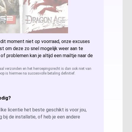
ccess 2024
sio 2024
 dit moment niet op voorraad, onze excuses
sio 2021 Professional
er: Alle licenties
st om deze zo snel mogelijk weer aan te
 of problemen kan je altijd een mailtje naar de
sio 2019 Professional
ver 2025
QL Server 2022
aal verzonden en het herroepingsrecht is dan ook niet van
op is hiermee na succesvolle betaling definitief.
sio 2016 Professional
ver 2022
QL Server 2019
ver 2019
QL Server 2016
odig?
ver 2026
ke licentie het beste geschikt is voor jou,
g bij de installatie, of heb je een andere