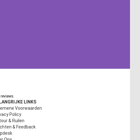
reviews.
LANGRIJKE LINKS
gemene Voorwaarden
vacy Policy
our & Ruilen
achten & Feedback
lpdesk
er Ons