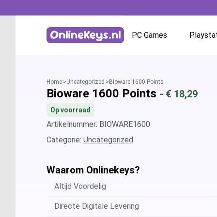
PC Games
Playsta
Homepage
Battle.net
Home
Uncategorized
Bioware 1600 Points
Bioware 1600 Points
- €
18,29
GOG.com
Op voorraad
EA App / Origin
Artikelnummer: BIOWARE1600
Categorie:
Uncategorized
Steam
Waarom Onlinekeys?
Ubisoft / Uplay
Altijd Voordelig
Directe Digitale Levering