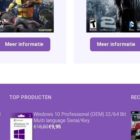
Meer informatie
Meer informatie
TOP PRODUCTEN
REC
1
Windows 10 Professional (OEM) 32/64 Bit
Multi language Serial/Key
€18,80
€9,95