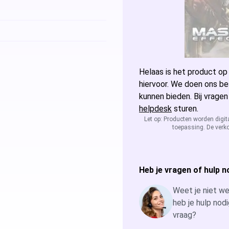
Microsoft Access
Microsoft A
Microsoft Visio
Microsoft Vi
Microsoft Windows Server
Helaas is het product op
Microsoft Vi
Windows Serv
hiervoor. We doen ons be
kunnen bieden. Bij vragen
Microsoft SQL Server
Microsoft Vi
Windows Ser
Microsoft S
helpdesk
sturen.
Let op: Producten worden digit
toepassing. De verko
Microsoft Vi
Windows Ser
Microsoft S
Windows Ser
Microsoft S
Heb je vragen of hulp n
Windows Ser
Weet je niet wel
heb je hulp nodi
vraag?