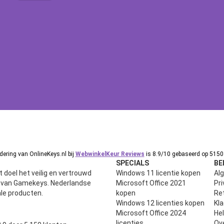
ering van OnlineKeys.nl bij
WebwinkelKeur Reviews
is 8.9/10 gebaseerd op 5150 
SPECIALS
BE
 doel het veilig en vertrouwd
Windows 11 licentie kopen
Al
n van Gamekeys. Nederlandse
Microsoft Office 2021
Pri
ale producten.
kopen
Ret
Windows 12 licenties kopen
Kl
Microsoft Office 2024
He
uit 5
licenties
Ov