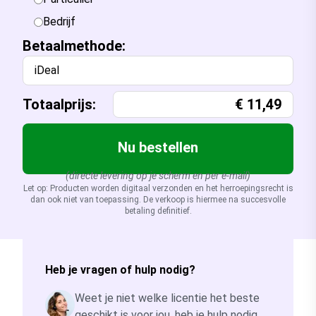
Bedrijf
Betaalmethode:
iDeal
Totaalprijs:
€
11,49
Nu bestellen
(directe levering op je scherm en per e-mail)
Let op: Producten worden digitaal verzonden en het herroepingsrecht is
dan ook niet van toepassing. De verkoop is hiermee na succesvolle
betaling definitief.
Heb je vragen of hulp nodig?
Weet je niet welke licentie het beste
geschikt is voor jou, heb je hulp nodig