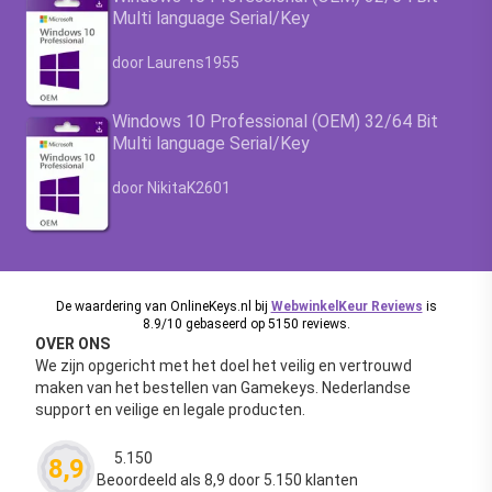
Multi language Serial/Key
Waardering
4.63
uit 5
door Laurens1955
Windows 10 Professional (OEM) 32/64 Bit
Multi language Serial/Key
Waardering
4.63
uit 5
door NikitaK2601
De waardering van OnlineKeys.nl bij
WebwinkelKeur Reviews
is
8.9/10 gebaseerd op 5150 reviews.
OVER ONS
We zijn opgericht met het doel het veilig en vertrouwd
maken van het bestellen van Gamekeys. Nederlandse
support en veilige en legale producten.
5.150
8,9
Waardering
4.63
uit 5
Beoordeeld als 8,9 door 5.150 klanten