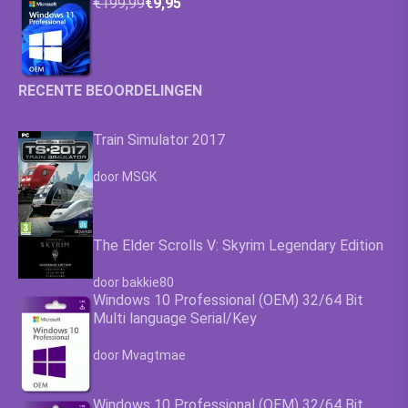
€199,99
€9,95
RECENTE BEOORDELINGEN
Train Simulator 2017
Waardering
4.63
uit 5
door MSGK
The Elder Scrolls V: Skyrim Legendary Edition
Waardering
4.63
uit 5
door bakkie80
Windows 10 Professional (OEM) 32/64 Bit
Multi language Serial/Key
Waardering
4.63
uit 5
door Mvagtmae
Windows 10 Professional (OEM) 32/64 Bit