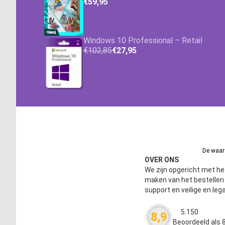
€59,95
Windows 10 Professional – Retail
€102,85
€27,95
De waard
OVER ONS
We zijn opgericht met het
maken van het bestelle
support en veilige en leg
5.150
8,9
Waardering
4.63
Beoordeeld als 8