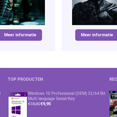
Meer informatie
Meer informatie
TOP PRODUCTEN
REC
1
Windows 10 Professional (OEM) 32/64 Bit
Multi language Serial/Key
€18,80
€9,95