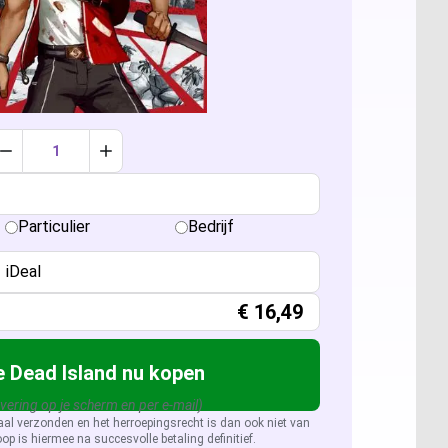
ccess 2024
sio 2024
sio 2021 Professional
er: Alle licenties
Verlaag aantal met 1
Verhoog aantal met 1
sio 2019 Professional
ver 2025
QL Server 2022
Particulier
Bedrijf
sio 2016 Professional
ver 2022
QL Server 2019
iDeal
ver 2019
QL Server 2016
€
16,49
ver 2026
 Dead Island nu kopen
evering op je scherm en per e-mail)
aal verzonden en het herroepingsrecht is dan ook niet van
op is hiermee na succesvolle betaling definitief.