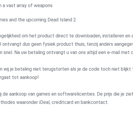
th a vast array of weapons
ames and the upcoming Dead Island 2
gelijkheid om het product direct te downloaden, installeren en a
 ontvangt dus geen fysiek product thuis, tenzij anders aangege
 en snel. Na uw betaling ontvangt u van ons altijd een e-mail me
j je betaling niet terugstorten als je de code toch niet blijkt 
rgaat tot aankoop!
j de aankoop van games en softwarelicenties. De prijs die je ziet 
methodes waaronder iDeal, creditcard en bankcontact.