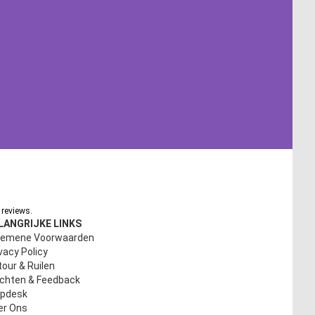
reviews.
LANGRIJKE LINKS
gemene Voorwaarden
vacy Policy
our & Ruilen
achten & Feedback
lpdesk
er Ons