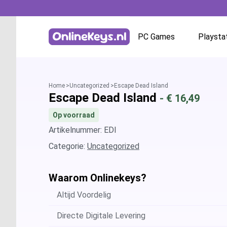
PC Games
Playsta
Homepage
Battle.net
Home
Uncategorized
Escape Dead Island
Escape Dead Island
- €
16,49
GOG.com
Op voorraad
EA App / Origin
Artikelnummer: EDI
Categorie:
Uncategorized
Steam
Waarom Onlinekeys?
Ubisoft / Uplay
Altijd Voordelig
Directe Digitale Levering