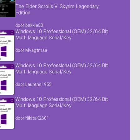
The Elder Scrolls V: Skyrim Legendary
Edition
Waardering
4.63
uit 5
door bakkie80
Windows 10 Professional (OEM) 32/64 Bit
Multi language Serial/Key
Waardering
4.63
uit 5
door Mvagtmae
Windows 10 Professional (OEM) 32/64 Bit
Multi language Serial/Key
Waardering
4.63
uit 5
door Laurens1955
Windows 10 Professional (OEM) 32/64 Bit
Multi language Serial/Key
Waardering
4.63
uit 5
door NikitaK2601