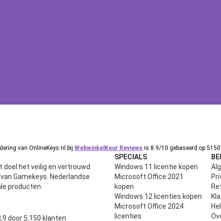
ering van OnlineKeys.nl bij
WebwinkelKeur Reviews
is 8.9/10 gebaseerd op 5150 
SPECIALS
BE
 doel het veilig en vertrouwd
Windows 11 licentie kopen
Al
n van Gamekeys. Nederlandse
Microsoft Office 2021
Pri
ale producten.
kopen
Ret
Windows 12 licenties kopen
Kl
Microsoft Office 2024
He
uit 5
licenties
Ov
,9 door 5.150 klanten