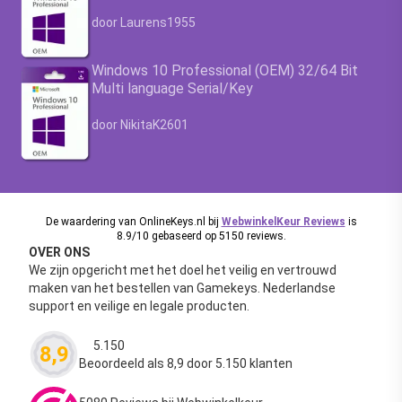
Waardering
4.63
uit 5
door Laurens1955
Windows 10 Professional (OEM) 32/64 Bit
Multi language Serial/Key
Waardering
4.63
uit 5
door NikitaK2601
De waardering van OnlineKeys.nl bij
WebwinkelKeur Reviews
is
8.9/10 gebaseerd op 5150 reviews.
OVER ONS
We zijn opgericht met het doel het veilig en vertrouwd
maken van het bestellen van Gamekeys. Nederlandse
support en veilige en legale producten.
5.150
8,9
Waardering
4.63
uit 5
Beoordeeld als 8,9 door 5.150 klanten