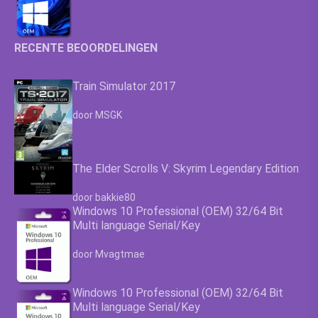
RECENTE BEOORDELINGEN
Train Simulator 2017
Waardering
4.63
uit 5
door MSGK
The Elder Scrolls V: Skyrim Legendary Edition
Waardering
4.63
uit 5
door bakkie80
Windows 10 Professional (OEM) 32/64 Bit
Multi language Serial/Key
Waardering
4.63
uit 5
door Mvagtmae
Windows 10 Professional (OEM) 32/64 Bit
Multi language Serial/Key