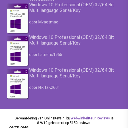
Windows 10 Professional (OEM) 32/64 Bit
Multi language Serial/Key
Waardering
4.63
uit 5
door Mvagtmae
Windows 10 Professional (OEM) 32/64 Bit
Multi language Serial/Key
Waardering
4.63
uit 5
door Laurens1955
Windows 10 Professional (OEM) 32/64 Bit
Multi language Serial/Key
Waardering
4.63
uit 5
door NikitaK2601
De waardering van OnlineKeys.nl bij
WebwinkelKeur Reviews
is
8.9/10 gebaseerd op 5150 reviews.
OVER ONS