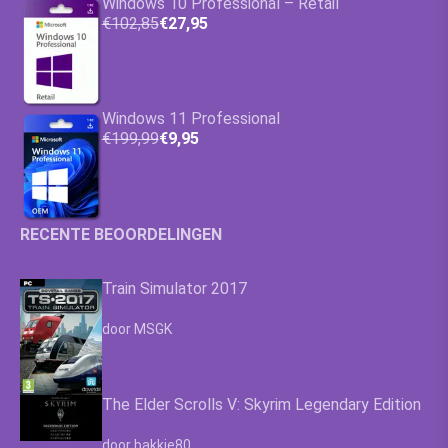
Windows 10 Professional – Retail
€102,85
€27,95
Windows 11 Professional
€199,99
€9,95
RECENTE BEOORDELINGEN
Train Simulator 2017
Waardering
4.63
uit 5
door MSGK
The Elder Scrolls V: Skyrim Legendary Edition
Waardering
4.63
uit 5
door bakkie80