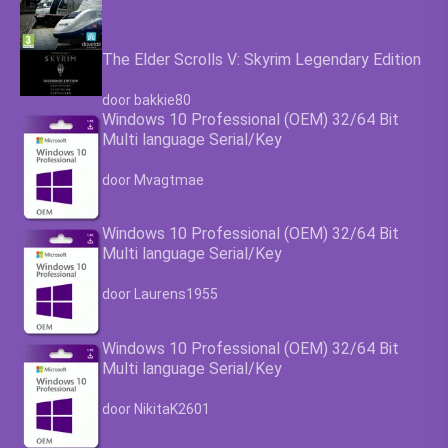
The Elder Scrolls V: Skyrim Legendary Edition
Waardering
4.63
uit 5
door bakkie80
Windows 10 Professional (OEM) 32/64 Bit
Multi language Serial/Key
Waardering
4.63
uit 5
door Mvagtmae
Windows 10 Professional (OEM) 32/64 Bit
Multi language Serial/Key
Waardering
4.63
uit 5
door Laurens1955
Windows 10 Professional (OEM) 32/64 Bit
Multi language Serial/Key
Waardering
4.63
uit 5
door NikitaK2601