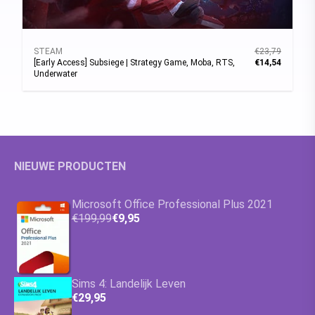
STEAM
€23,79
[Early Access] Subsiege | Strategy Game, Moba, RTS,
€14,54
Underwater
NIEUWE PRODUCTEN
Microsoft Office Professional Plus 2021
€199,99
€9,95
Sims 4: Landelijk Leven
€29,95