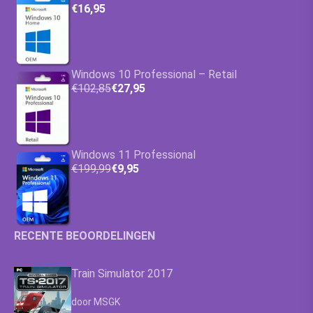
€16,95
Windows 10 Professional – Retail
€102,85
€27,95
Windows 11 Professional
€199,99
€9,95
RECENTE BEOORDELINGEN
Train Simulator 2017
Waardering
4.63
uit 5
door MSGK