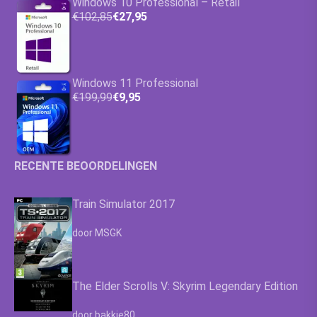
Windows 10 Professional – Retail
€102,85
€27,95
Windows 11 Professional
€199,99
€9,95
RECENTE BEOORDELINGEN
Train Simulator 2017
Waardering
4.63
uit 5
door MSGK
The Elder Scrolls V: Skyrim Legendary Edition
Waardering
4.63
uit 5
door bakkie80