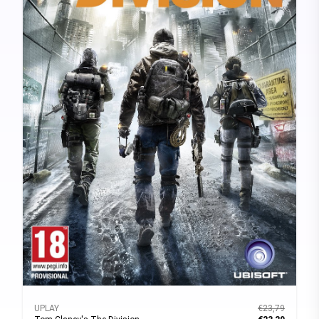
UPLAY
€23,79