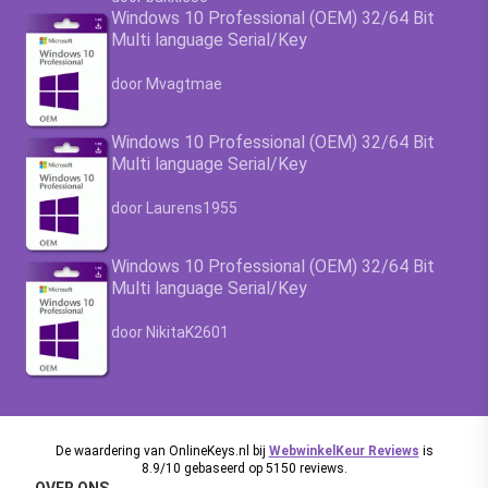
Windows 10 Professional (OEM) 32/64 Bit
Multi language Serial/Key
Waardering
4.63
uit 5
door Mvagtmae
Windows 10 Professional (OEM) 32/64 Bit
Multi language Serial/Key
Waardering
4.63
uit 5
door Laurens1955
Windows 10 Professional (OEM) 32/64 Bit
Multi language Serial/Key
Waardering
4.63
uit 5
door NikitaK2601
De waardering van OnlineKeys.nl bij
WebwinkelKeur Reviews
is
8.9/10 gebaseerd op 5150 reviews.
OVER ONS