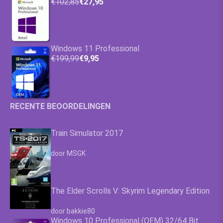
€102,85
€27,95
Windows 11 Professional
€199,99
€9,95
RECENTE BEOORDELINGEN
Train Simulator 2017
Waardering
4.63
uit 5
door MSGK
The Elder Scrolls V: Skyrim Legendary Edition
Waardering
4.63
uit 5
door bakkie80
Windows 10 Professional (OEM) 32/64 Bit