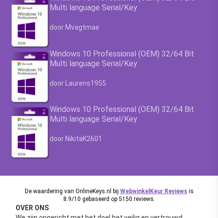
Multi language Serial/Key
Waardering
4.63
uit 5
door Mvagtmae
Windows 10 Professional (OEM) 32/64 Bit
Multi language Serial/Key
Waardering
4.63
uit 5
door Laurens1955
Windows 10 Professional (OEM) 32/64 Bit
Multi language Serial/Key
Waardering
4.63
uit 5
door NikitaK2601
De waardering van OnlineKeys.nl bij
WebwinkelKeur Reviews
is
8.9/10 gebaseerd op 5150 reviews.
OVER ONS
We zijn opgericht met het doel het veilig en vertrouwd