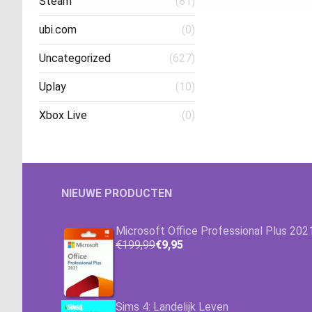
Steam
(81)
ubi.com
(0)
Uncategorized
(627)
Uplay
(10)
Xbox Live
(0)
NIEUWE PRODUCTEN
Microsoft Office Professional Plus 202
€199,99
€9,95
Sims 4: Landelijk Leven