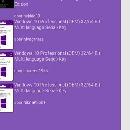
Edition
Waardering
4.63
uit 5
door bakkie80
Windows 10 Professional (OEM) 32/64 Bit
Multi language Serial/Key
Waardering
4.63
uit 5
door Mvagtmae
Windows 10 Professional (OEM) 32/64 Bit
Multi language Serial/Key
Waardering
4.63
uit 5
door Laurens1955
Windows 10 Professional (OEM) 32/64 Bit
Multi language Serial/Key
Waardering
4.63
uit 5
door NikitaK2601