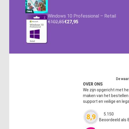
Windows 10 Professional – Retail
€102,85
€27,95
De waard
OVER ONS
We zijn opgericht met het
maken van het bestelle
support en veilige en leg
5.150
8,9
Waardering
4.63
Beoordeeld als 8