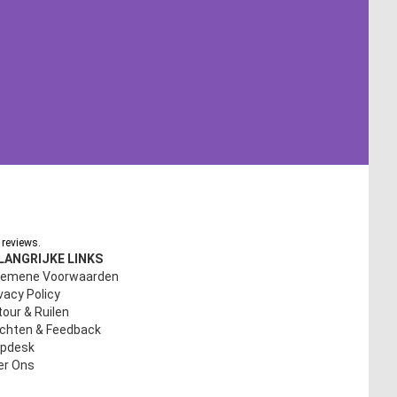
reviews.
LANGRIJKE LINKS
gemene Voorwaarden
vacy Policy
our & Ruilen
achten & Feedback
lpdesk
er Ons