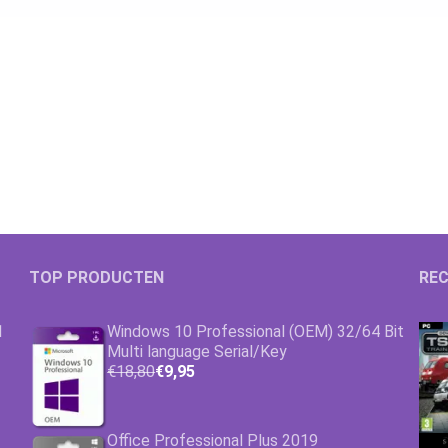
TOP PRODUCTEN
REC
1
Windows 10 Professional (OEM) 32/64 Bit
Multi language Serial/Key
€18,80
€9,95
Office Professional Plus 2019