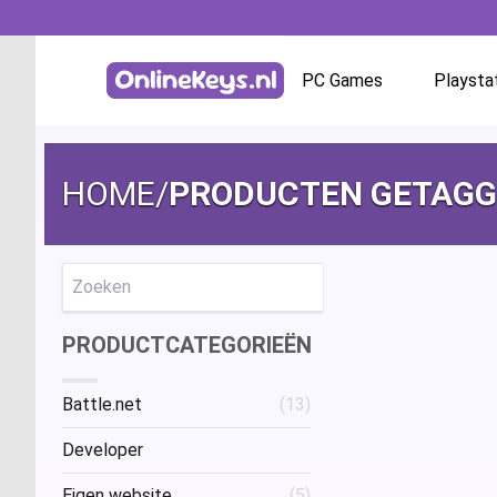
PC Games
Playsta
Homepage
Battle.net
HOME
/
PRODUCTEN GETAGG
GOG.com
EA App / Origin
Zoeken
PRODUCTCATEGORIEËN
Steam
Battle.net
(13)
Ubisoft / Uplay
Developer
Eigen website
(5)