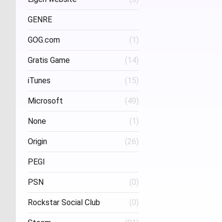
Project Three Interactive
(1)
Stud
GENRE
GOG.com
(1)
FPS
(1)
Gratis Game
(14)
iTunes
(15)
Microsoft
(49)
None
(1)
Origin
(26)
PEGI
PSN
(0)
Age 16
(1)
Rockstar Social Club
(0)