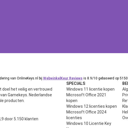
ering van OnlineKeys.nl bij
WebwinkelKeur Reviews
is 8.9/10 gebaseerd op 5150 
SPECIALS
BE
 doel het veilig en vertrouwd
Windows 11 licentie kopen
Al
n van Gamekeys. Nederlandse
Microsoft Office 2021
Pri
ale producten.
kopen
Ret
Windows 12 licenties kopen
Kl
Microsoft Office 2024
He
uit 5
licenties
Ov
,9 door 5.150 klanten
Windows 10 Licentie Key