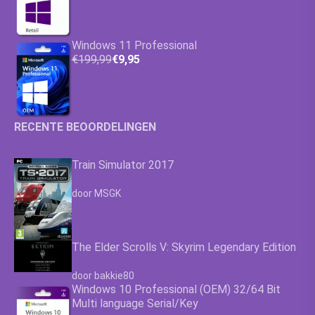
Windows 11 Professional
€199,99
€9,95
RECENTE BEOORDELINGEN
Train Simulator 2017
Waardering
4.63
uit 5
door MSGK
The Elder Scrolls V: Skyrim Legendary Edition
Waardering
4.63
uit 5
door bakkie80
Windows 10 Professional (OEM) 32/64 Bit
Multi language Serial/Key