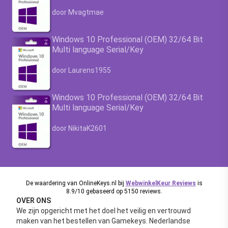
Waardering
4.63
uit 5
door Mvagtmae
Windows 10 Professional (OEM) 32/64 Bit
Multi language Serial/Key
Waardering
4.63
uit 5
door Laurens1955
Windows 10 Professional (OEM) 32/64 Bit
Multi language Serial/Key
Waardering
4.63
uit 5
door NikitaK2601
De waardering van OnlineKeys.nl bij
WebwinkelKeur Reviews
is
8.9/10 gebaseerd op 5150 reviews.
OVER ONS
We zijn opgericht met het doel het veilig en vertrouwd
maken van het bestellen van Gamekeys. Nederlandse