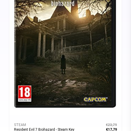
STEAM
€23,79
Resident Evil 7 Biohazard - Steam Key
€17,79