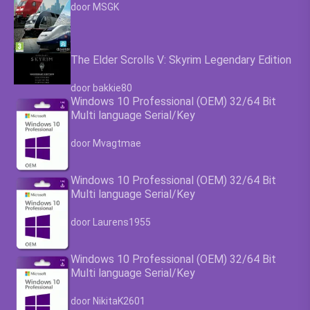
Waardering
4.63
uit 5
door MSGK
The Elder Scrolls V: Skyrim Legendary Edition
Waardering
4.63
uit 5
door bakkie80
Windows 10 Professional (OEM) 32/64 Bit
Multi language Serial/Key
Waardering
4.63
uit 5
door Mvagtmae
Windows 10 Professional (OEM) 32/64 Bit
Multi language Serial/Key
Waardering
4.63
uit 5
door Laurens1955
Windows 10 Professional (OEM) 32/64 Bit
Multi language Serial/Key
Waardering
4.63
uit 5
door NikitaK2601