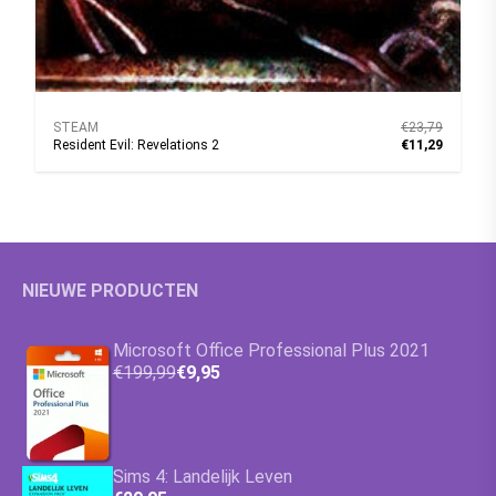
STEAM
€23,79
Resident Evil: Revelations 2
€11,29
NIEUWE PRODUCTEN
Microsoft Office Professional Plus 2021
€199,99
€9,95
Sims 4: Landelijk Leven