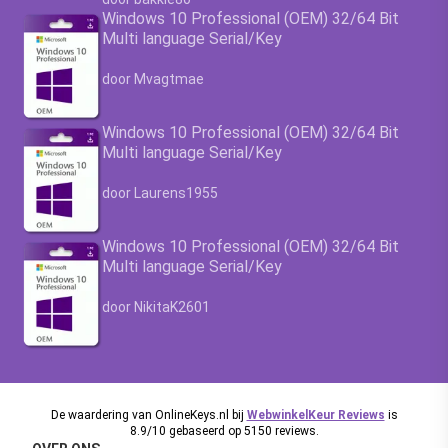
Windows 10 Professional (OEM) 32/64 Bit
Multi language Serial/Key
Waardering
4.63
uit 5
door Mvagtmae
Windows 10 Professional (OEM) 32/64 Bit
Multi language Serial/Key
Waardering
4.63
uit 5
door Laurens1955
Windows 10 Professional (OEM) 32/64 Bit
Multi language Serial/Key
Waardering
4.63
uit 5
door NikitaK2601
De waardering van OnlineKeys.nl bij
WebwinkelKeur Reviews
is
8.9/10 gebaseerd op 5150 reviews.