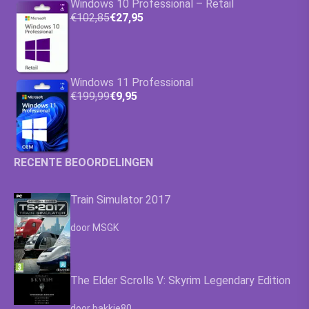
Windows 10 Professional – Retail
€102,85
€27,95
Windows 11 Professional
€199,99
€9,95
RECENTE BEOORDELINGEN
Train Simulator 2017
Waardering
4.63
uit 5
door MSGK
The Elder Scrolls V: Skyrim Legendary Edition
Waardering
4.63
uit 5
door bakkie80