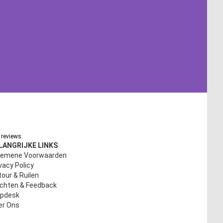
reviews.
LANGRIJKE LINKS
gemene Voorwaarden
vacy Policy
our & Ruilen
achten & Feedback
lpdesk
er Ons