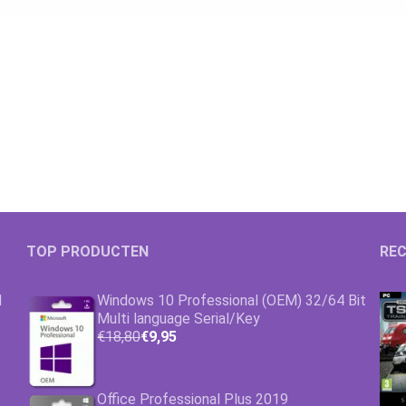
TOP PRODUCTEN
REC
1
Windows 10 Professional (OEM) 32/64 Bit
Multi language Serial/Key
€18,80
€9,95
Office Professional Plus 2019