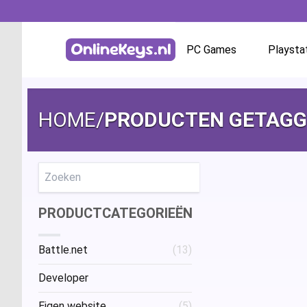
PC Games
Playsta
Homepage
Battle.net
HOME
/
PRODUCTEN GETAGG
GOG.com
EA App / Origin
Zoeken
PRODUCTCATEGORIEËN
Steam
Battle.net
(13)
Ubisoft / Uplay
Developer
Eigen website
(5)