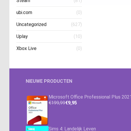
Steam
(81)
ubi.com
(0)
Uncategorized
(627)
Uplay
(10)
Xbox Live
(0)
NIEUWE PRODUCTEN
Microsoft Office Professional Plus 202
€199,99
€9,95
Sims 4: Landelijk Leven