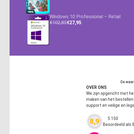
Windows 10 Professional – Retail
€102,85
€27,95
De waard
OVER ONS
We zijn opgericht met het
maken van het bestelle
support en veilige en leg
5.150
8,9
Waardering
4.63
Beoordeeld als 8