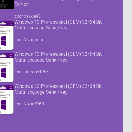
Edition
Waardering
4.63
uit 5
door bakkie80
Windows 10 Professional (OEM) 32/64 Bit
Multi language Serial/Key
Waardering
4.63
uit 5
door Mvagtmae
Windows 10 Professional (OEM) 32/64 Bit
Multi language Serial/Key
Waardering
4.63
uit 5
door Laurens1955
Windows 10 Professional (OEM) 32/64 Bit
Multi language Serial/Key
Waardering
4.63
uit 5
door NikitaK2601