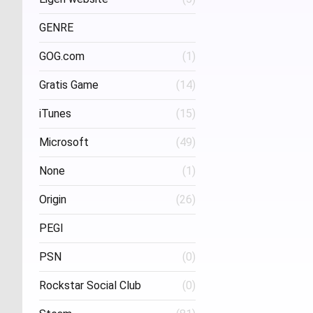
Project Three Interactive
(1)
Stud
GENRE
GOG.com
(1)
FPS
(1)
Gratis Game
(14)
iTunes
(15)
Microsoft
(49)
None
(1)
Origin
(26)
PEGI
PSN
(0)
Age 16
(1)
Rockstar Social Club
(0)