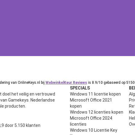
ering van OnlineKeys.nl bij
WebwinkelKeur Reviews
is 8.9/10 gebaseerd op 5150 
SPECIALS
BE
 doel het veilig en vertrouwd
Windows 11 licentie kopen
Al
n van Gamekeys. Nederlandse
Microsoft Office 2021
Pri
ale producten.
kopen
Ret
Windows 12 licenties kopen
Kl
Microsoft Office 2024
He
uit 5
licenties
Ov
,9 door 5.150 klanten
Windows 10 Licentie Key