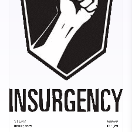
STEAM
€23,79
Insurgency
€11,29