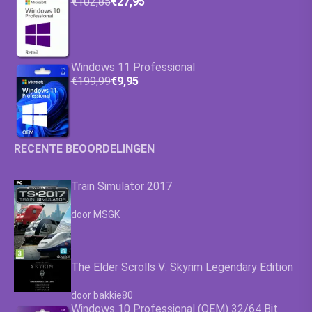
€102,85
€27,95
Windows 11 Professional
€199,99
€9,95
RECENTE BEOORDELINGEN
Train Simulator 2017
Waardering
4.63
uit 5
door MSGK
The Elder Scrolls V: Skyrim Legendary Edition
Waardering
4.63
uit 5
door bakkie80
Windows 10 Professional (OEM) 32/64 Bit