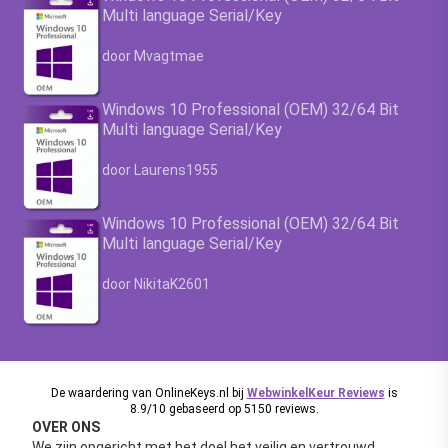
Multi language Serial/Key
Waardering
4.63
uit 5
door Mvagtmae
Windows 10 Professional (OEM) 32/64 Bit
Multi language Serial/Key
Waardering
4.63
uit 5
door Laurens1955
Windows 10 Professional (OEM) 32/64 Bit
Multi language Serial/Key
Waardering
4.63
uit 5
door NikitaK2601
De waardering van OnlineKeys.nl bij
WebwinkelKeur Reviews
is
8.9/10 gebaseerd op 5150 reviews.
OVER ONS
We zijn opgericht met het doel het veilig en vertrouwd