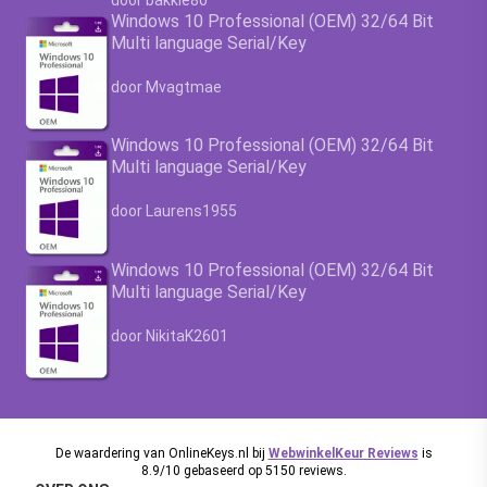
door bakkie80
Windows 10 Professional (OEM) 32/64 Bit
Multi language Serial/Key
Waardering
4.63
uit 5
door Mvagtmae
Windows 10 Professional (OEM) 32/64 Bit
Multi language Serial/Key
Waardering
4.63
uit 5
door Laurens1955
Windows 10 Professional (OEM) 32/64 Bit
Multi language Serial/Key
Waardering
4.63
uit 5
door NikitaK2601
De waardering van OnlineKeys.nl bij
WebwinkelKeur Reviews
is
8.9/10 gebaseerd op 5150 reviews.