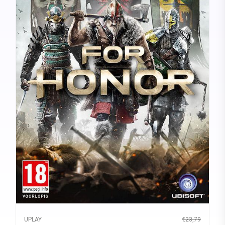
UPLAY
€23,79