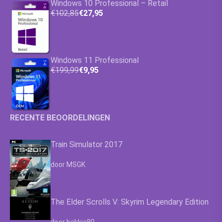
Windows 10 Professional – Retail
€102,85
€27,95
Windows 11 Professional
€199,99
€9,95
RECENTE BEOORDELINGEN
Train Simulator 2017
Waardering
4.63
uit 5
door MSGK
The Elder Scrolls V: Skyrim Legendary Edition
Waardering
4.63
uit 5