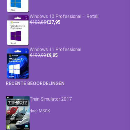
Windows 10 Professional – Retail
€102,85
€27,95
Windows 11 Professional
€199,99
€9,95
RECENTE BEOORDELINGEN
Train Simulator 2017
Waardering
4.63
uit 5
door MSGK