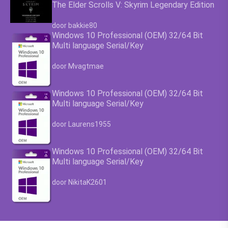
The Elder Scrolls V: Skyrim Legendary Edition
Waardering
4.63
uit 5
door bakkie80
Windows 10 Professional (OEM) 32/64 Bit
Multi language Serial/Key
Waardering
4.63
uit 5
door Mvagtmae
Windows 10 Professional (OEM) 32/64 Bit
Multi language Serial/Key
Waardering
4.63
uit 5
door Laurens1955
Windows 10 Professional (OEM) 32/64 Bit
Multi language Serial/Key
Waardering
4.63
uit 5
door NikitaK2601