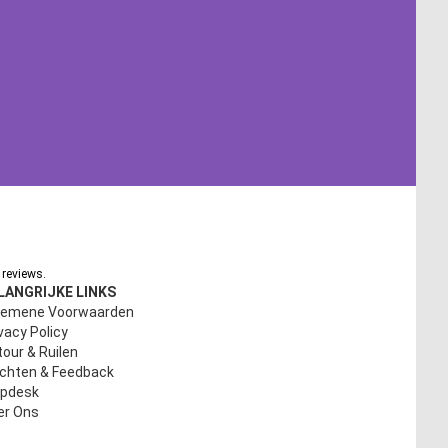
reviews.
LANGRIJKE LINKS
gemene Voorwaarden
vacy Policy
our & Ruilen
achten & Feedback
lpdesk
er Ons