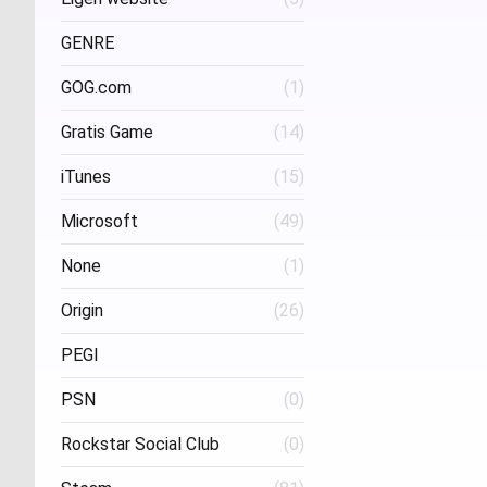
Project Three Interactive
(1)
Stud
GENRE
GOG.com
(1)
FPS
(1)
Gratis Game
(14)
iTunes
(15)
Microsoft
(49)
None
(1)
Origin
(26)
PEGI
PSN
(0)
Age 16
(1)
Rockstar Social Club
(0)