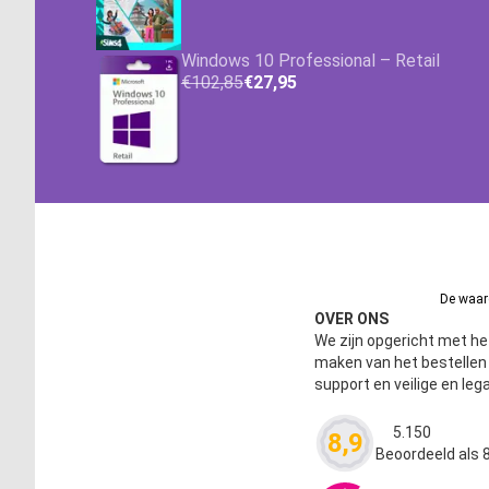
Windows 10 Professional – Retail
€102,85
€27,95
De waard
OVER ONS
We zijn opgericht met het
maken van het bestelle
support en veilige en leg
5.150
8,9
Waardering
4.63
Beoordeeld als 8