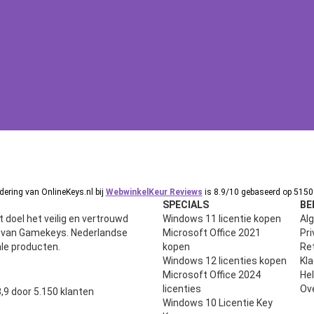
ering van OnlineKeys.nl bij
WebwinkelKeur Reviews
is 8.9/10 gebaseerd op 5150 
SPECIALS
BE
 doel het veilig en vertrouwd
Windows 11 licentie kopen
Al
n van Gamekeys. Nederlandse
Microsoft Office 2021
Pri
ale producten.
kopen
Ret
Windows 12 licenties kopen
Kl
Microsoft Office 2024
He
uit 5
licenties
Ov
,9 door 5.150 klanten
Windows 10 Licentie Key