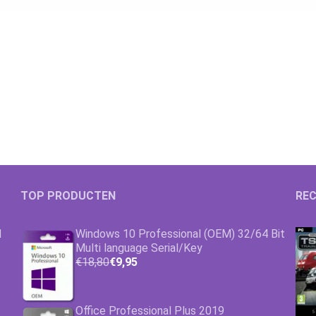
TOP PRODUCTEN
REC
1
Windows 10 Professional (OEM) 32/64 Bit
Multi language Serial/Key
€18,80
€9,95
Office Professional Plus 2019