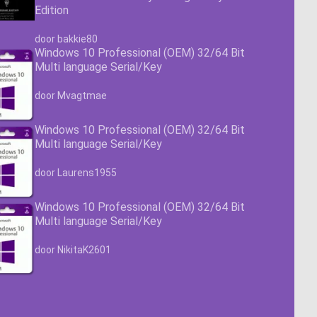
Edition
Waardering
4.63
uit 5
door bakkie80
Windows 10 Professional (OEM) 32/64 Bit
Multi language Serial/Key
Waardering
4.63
uit 5
door Mvagtmae
Windows 10 Professional (OEM) 32/64 Bit
Multi language Serial/Key
Waardering
4.63
uit 5
door Laurens1955
Windows 10 Professional (OEM) 32/64 Bit
Multi language Serial/Key
Waardering
4.63
uit 5
door NikitaK2601