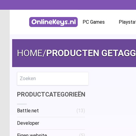
PC Games
Playsta
Homepage
Battle.net
HOME
/
PRODUCTEN GETAGG
GOG.com
EA App / Origin
Zoeken
PRODUCTCATEGORIEËN
Steam
Battle.net
(13)
Ubisoft / Uplay
Developer
Eigen website
(5)