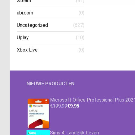
Steam
(81)
ubi.com
(0)
Uncategorized
(627)
Uplay
(10)
Xbox Live
(0)
NIEUWE PRODUCTEN
Microsoft Office Professional Plus 202
€199,99
€9,95
Sims 4: Landelijk Leven